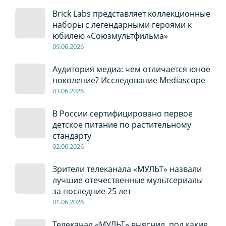
Brick Labs представляет коллекционные
наборы с легендарными героями к
юбилею «Союзмультфильма»
09
.0
6
.2026
Аудитория медиа: чем отличается юное
поколение? Исследование Mediascope
03
.0
6
.2026
В России сертифицировано первое
детское питание по растительному
стандарту
02
.0
6
.2026
Зрители телеканала «МУЛЬТ» назвали
лучшие отечественные мультсериалы
за последние 25 лет
01
.0
6
.2026
Телеканал «МУЛЬТ» выяснил, под какие