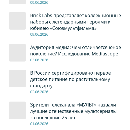
09
.0
6
.2026
Brick Labs представляет коллекционные
наборы с легендарными героями к
юбилею «Союзмультфильма»
09
.0
6
.2026
Аудитория медиа: чем отличается юное
поколение? Исследование Mediascope
03
.0
6
.2026
В России сертифицировано первое
детское питание по растительному
стандарту
02
.0
6
.2026
Зрители телеканала «МУЛЬТ» назвали
лучшие отечественные мультсериалы
за последние 25 лет
01
.0
6
.2026