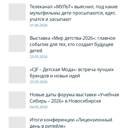
Телеканал «МУЛЬТ» выяснил, под какие
мультфильмы дети просыпаются, едят,
учатся и засыпают
01
.0
6
.2026
Выставка «Мир детства-2026»: главное
событие для тех, кто создает будущее
детей
2
5
.0
5
.2026
«CJF – Детская Мода»: встреча лучших
брендов и новых идей
2
5
.0
5
.2026
Новые даты форума-выставки «Учебная
Сибирь – 2026» в Новосибирске
04
.0
5
.2026
Итоги конференции «Лицензионный
день в ритейле»