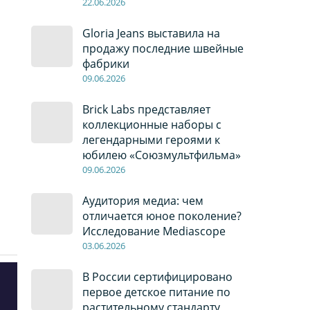
22
.0
6
.2026
Gloria Jeans выставила на
продажу последние швейные
фабрики
09
.0
6
.2026
Brick Labs представляет
коллекционные наборы с
легендарными героями к
юбилею «Союзмультфильма»
09
.0
6
.2026
Аудитория медиа: чем
отличается юное поколение?
Исследование Mediascope
03
.0
6
.2026
В России сертифицировано
первое детское питание по
растительному стандарту