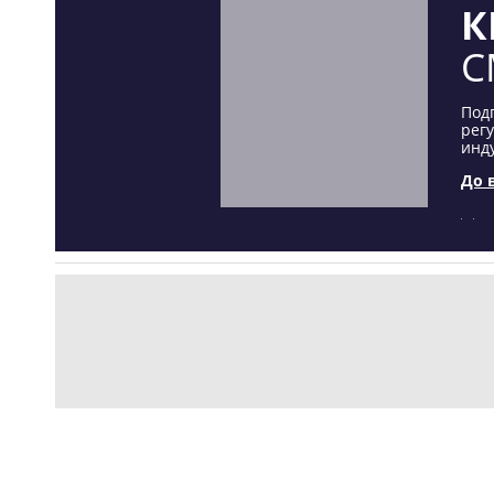
К
С
Под
рег
инду
До 