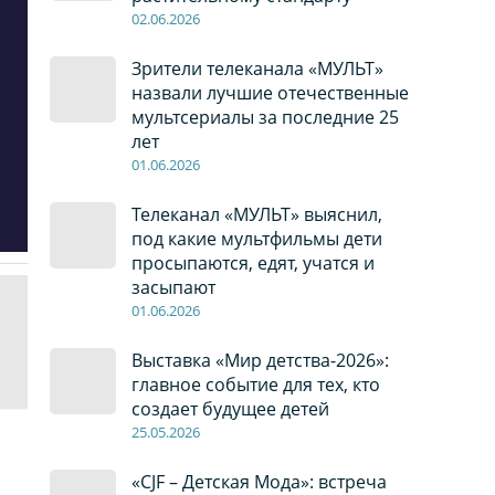
02
.0
6
.2026
Зрители телеканала «МУЛЬТ»
назвали лучшие отечественные
мультсериалы за последние 25
лет
01
.0
6
.2026
Телеканал «МУЛЬТ» выяснил,
под какие мультфильмы дети
просыпаются, едят, учатся и
засыпают
01
.0
6
.2026
Выставка «Мир детства-2026»:
главное событие для тех, кто
создает будущее детей
2
5
.0
5
.2026
«CJF – Детская Мода»: встреча