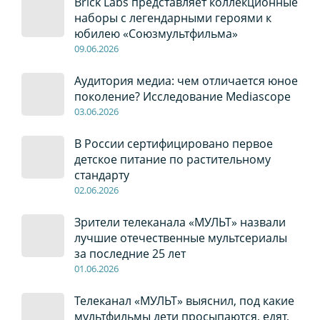
Brick Labs представляет коллекционные
наборы с легендарными героями к
юбилею «Союзмультфильма»
09
.0
6
.2026
Аудитория медиа: чем отличается юное
поколение? Исследование Mediascope
03
.0
6
.2026
В России сертифицировано первое
детское питание по растительному
стандарту
02
.0
6
.2026
Зрители телеканала «МУЛЬТ» назвали
лучшие отечественные мультсериалы
за последние 25 лет
01
.0
6
.2026
Телеканал «МУЛЬТ» выяснил, под какие
мультфильмы дети просыпаются, едят,