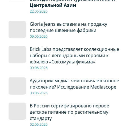
Центральной Азии
22
.0
6
.2026
Gloria Jeans выставила на продажу
последние швейные фабрики
09
.0
6
.2026
Brick Labs представляет коллекционные
наборы с легендарными героями к
юбилею «Союзмультфильма»
09
.0
6
.2026
Аудитория медиа: чем отличается юное
поколение? Исследование Mediascope
03
.0
6
.2026
В России сертифицировано первое
детское питание по растительному
стандарту
02
.0
6
.2026