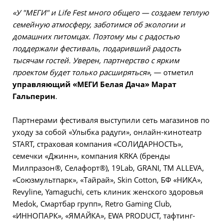
«У "МЕГИ" и Life Fest много общего — создаем теплую
семейную атмосферу, заботимся об экологии и
домашних питомцах. Поэтому мы с радостью
поддержали фестиваль, подаривший радость
тысячам гостей. Уверен, партнерство с ярким
проектом будет только расширяться»
, — отметил
управляющий «МЕГИ Белая Дача» Марат
Гальперин
.
Партнерами фестиваля выступили сеть магазинов по
уходу за собой «Улыбка радуги», онлайн-кинотеатр
START, страховая компания «СОЛИДАРНОСТЬ»,
семечки «Джинн», компания KRKA (бренды
Милпразон®, Селафорт®), 19Lab, GRANI, TM ALLEVA,
«Союзмультпарк», «Тайрай», Skin Cotton, БФ «НИКА»,
Revyline, Yamaguchi, сеть клиник женского здоровья
Medok, Смартбар групп», Retro Gaming Club,
«ИННОПАРК», «ЯМАЙКА», EWA PRODUCT, тафтинг-