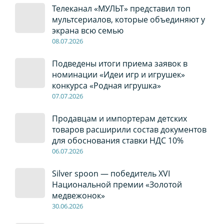
Телеканал «МУЛЬТ» представил топ
мультсериалов, которые объединяют у
экрана всю семью
08
.0
7
.2026
Подведены итоги приема заявок в
номинации «Идеи игр и игрушек»
конкурса «Родная игрушка»
07
.0
7
.2026
Продавцам и импортерам детских
товаров расширили состав документов
для обоснования ставки НДС 10%
06
.0
7
.2026
Silver spoon — победитель XVI
Национальной премии «Золотой
медвежонок»
30
.0
6
.2026