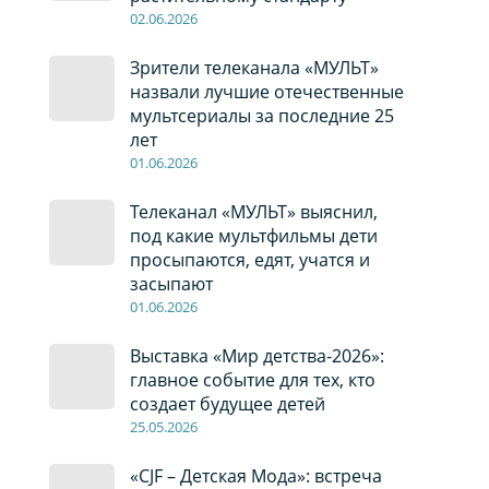
02
.0
6
.2026
Зрители телеканала «МУЛЬТ»
назвали лучшие отечественные
мультсериалы за последние 25
лет
01
.0
6
.2026
Телеканал «МУЛЬТ» выяснил,
под какие мультфильмы дети
просыпаются, едят, учатся и
засыпают
01
.0
6
.2026
Выставка «Мир детства-2026»:
главное событие для тех, кто
создает будущее детей
2
5
.0
5
.2026
«CJF – Детская Мода»: встреча