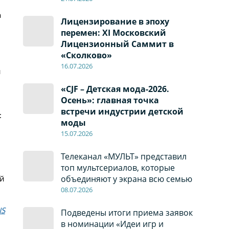
а
Лицензирование в эпоху
перемен: XI Московский
Лицензионный Саммит в
«Сколково»
16.07.2026
й
«CJF – Детская мода-2026.
Осень»: главная точка
встречи индустрии детской
:
моды
15.07.2026
Телеканал «МУЛЬТ» представил
топ мультсериалов, которые
ой
объединяют у экрана всю семью
08
.0
7
.2026
NS
Подведены итоги приема заявок
в номинации «Идеи игр и