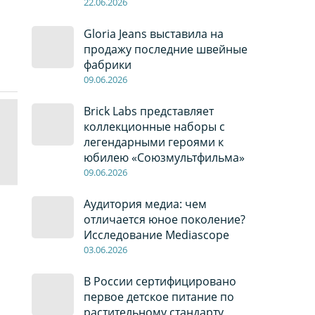
22
.0
6
.2026
Gloria Jeans выставила на
продажу последние швейные
фабрики
09
.0
6
.2026
Brick Labs представляет
коллекционные наборы с
легендарными героями к
юбилею «Союзмультфильма»
09
.0
6
.2026
Аудитория медиа: чем
отличается юное поколение?
Исследование Mediascope
03
.0
6
.2026
В России сертифицировано
первое детское питание по
растительному стандарту