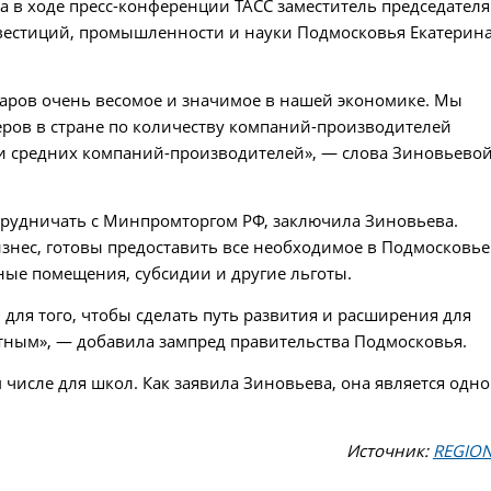
ла в ходе пресс-конференции ТАСС заместитель председателя
вестиций, промышленности и науки Подмосковья Екатерин
варов очень весомое и значимое в нашей экономике. Мы
деров в стране по количеству компаний-производителей
х и средних компаний-производителей», — слова Зиновьево
трудничать с Минпромторгом РФ, заключила Зиновьева.
нес, готовы предоставить все необходимое в Подмосковье
ные помещения, субсидии и другие льготы.
для того, чтобы сделать путь развития и расширения для
тным», — добавила зампред правительства Подмосковья.
м числе для школ. Как заявила Зиновьева, она является одн
Источник:
REGIO