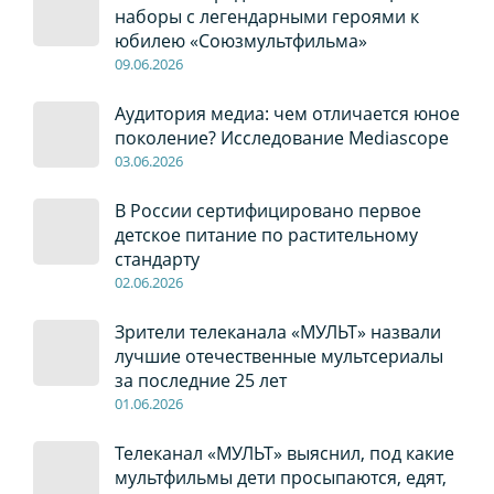
наборы с легендарными героями к
юбилею «Союзмультфильма»
09
.0
6
.2026
Аудитория медиа: чем отличается юное
поколение? Исследование Mediascope
03
.0
6
.2026
В России сертифицировано первое
детское питание по растительному
стандарту
02
.0
6
.2026
Зрители телеканала «МУЛЬТ» назвали
лучшие отечественные мультсериалы
за последние 25 лет
01
.0
6
.2026
Телеканал «МУЛЬТ» выяснил, под какие
мультфильмы дети просыпаются, едят,