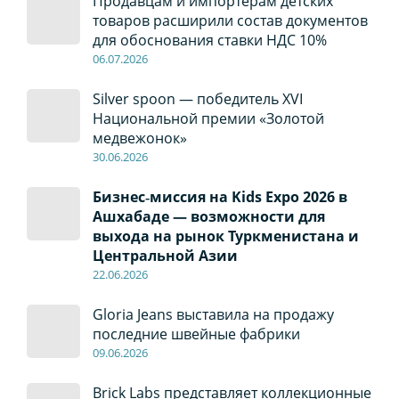
Продавцам и импортерам детских
товаров расширили состав документов
для обоснования ставки НДС 10%
06
.0
7
.2026
Silver spoon — победитель XVI
Национальной премии «Золотой
медвежонок»
30
.0
6
.2026
Бизнес‑миссия на Kids Expo 2026 в
Ашхабаде — возможности для
выхода на рынок Туркменистана и
Центральной Азии
22
.0
6
.2026
Gloria Jeans выставила на продажу
последние швейные фабрики
09
.0
6
.2026
Brick Labs представляет коллекционные