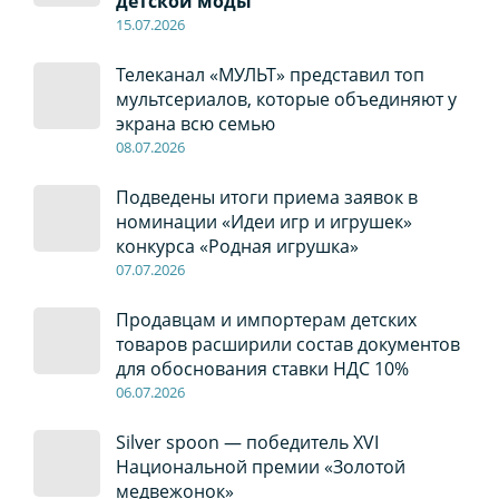
детской моды
15.07.2026
Телеканал «МУЛЬТ» представил топ
мультсериалов, которые объединяют у
экрана всю семью
08
.0
7
.2026
Подведены итоги приема заявок в
номинации «Идеи игр и игрушек»
конкурса «Родная игрушка»
07
.0
7
.2026
Продавцам и импортерам детских
товаров расширили состав документов
для обоснования ставки НДС 10%
06
.0
7
.2026
Silver spoon — победитель XVI
Национальной премии «Золотой
медвежонок»