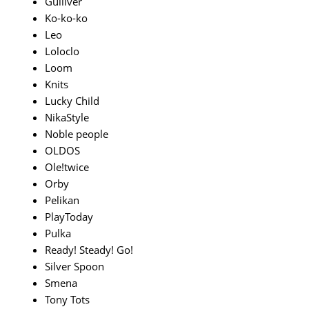
Gulliver
Ko-ko-ko
Leo
Loloclo
Loom
Knits
Lucky Child
NikaStyle
Noble people
OLDOS
Ole!twice
Orby
Pelikan
PlayToday
Pulka
Ready! Steady! Go!
Silver Spoon
Smena
Tony Tots