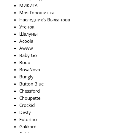
МИКИТА
Моя Горошинка
НаследникЪ Выжанова
Утенок
Шалуны
Acoola
Awww
Baby Go
Bodo
BosaNova
Bungly
Button Blue
Chessford
Choupette
Crockid
Desty
Futurino
Gakkard