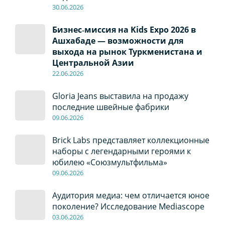
30
.0
6
.2026
Бизнес‑миссия на Kids Expo 2026 в
Ашхабаде — возможности для
выхода на рынок Туркменистана и
Центральной Азии
22
.0
6
.2026
Gloria Jeans выставила на продажу
последние швейные фабрики
09
.0
6
.2026
Brick Labs представляет коллекционные
наборы с легендарными героями к
юбилею «Союзмультфильма»
09
.0
6
.2026
Аудитория медиа: чем отличается юное
поколение? Исследование Mediascope
03
.0
6
.2026