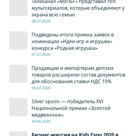
Телеканал «МУЛЬТ» представил топ
мультсериалов, которые объединяют у
экрана всю семью
08
.0
7
.2026
Подведены итоги приема заявок в
номинации «Идеи игр и игрушек»
конкурса «Родная игрушка»
07
.0
7
.2026
Продавцам и импортерам детских
товаров расширили состав документов
для обоснования ставки НДС 10%
06
.0
7
.2026
Silver spoon — победитель XVI
Национальной премии «Золотой
медвежонок»
30
.0
6
.2026
Бизнес‑миссия на Kids Expo 2026 в