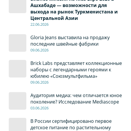
Ашхабаде — возможности для
выхода на рынок Туркменистана и
Центральной Азии
22
.0
6
.2026
Gloria Jeans выставила на продажу
последние швейные фабрики
09
.0
6
.2026
Brick Labs представляет коллекционные
наборы с легендарными героями к
юбилею «Союзмультфильма»
09
.0
6
.2026
Аудитория медиа: чем отличается юное
поколение? Исследование Mediascope
03
.0
6
.2026
В России сертифицировано первое
детское питание по растительному