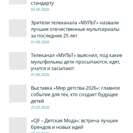
стандарту
02
.0
6
.2026
Зрители телеканала «МУЛЬТ» назвали
лучшие отечественные мультсериалы
за последние 25 лет
01
.0
6
.2026
Телеканал «МУЛЬТ» выяснил, под какие
мультфильмы дети просыпаются, едят,
учатся и засыпают
01
.0
6
.2026
Выставка «Мир детства-2026»: главное
событие для тех, кто создает будущее
детей
2
5
.0
5
.2026
«CJF – Детская Мода»: встреча лучших
брендов и новых идей