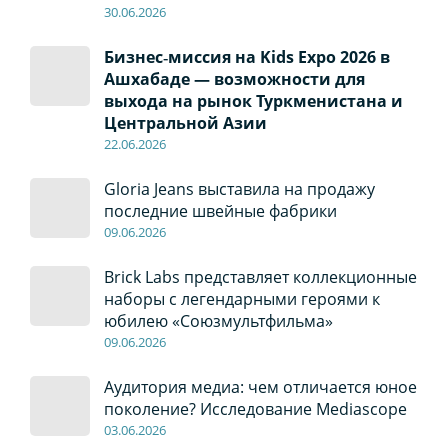
30
.0
6
.2026
Бизнес‑миссия на Kids Expo 2026 в
Ашхабаде — возможности для
выхода на рынок Туркменистана и
Центральной Азии
22
.0
6
.2026
Gloria Jeans выставила на продажу
последние швейные фабрики
09
.0
6
.2026
Brick Labs представляет коллекционные
наборы с легендарными героями к
юбилею «Союзмультфильма»
09
.0
6
.2026
Аудитория медиа: чем отличается юное
поколение? Исследование Mediascope
03
.0
6
.2026