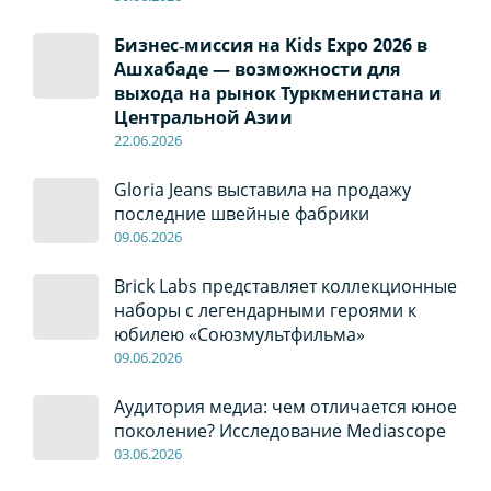
Бизнес‑миссия на Kids Expo 2026 в
Ашхабаде — возможности для
выхода на рынок Туркменистана и
Центральной Азии
22
.0
6
.2026
Gloria Jeans выставила на продажу
последние швейные фабрики
09
.0
6
.2026
Brick Labs представляет коллекционные
наборы с легендарными героями к
юбилею «Союзмультфильма»
09
.0
6
.2026
Аудитория медиа: чем отличается юное
поколение? Исследование Mediascope
03
.0
6
.2026