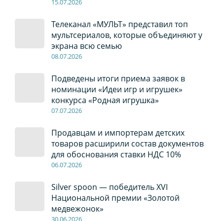
15.07.2026
Телеканал «МУЛЬТ» представил топ
мультсериалов, которые объединяют у
экрана всю семью
08
.0
7
.2026
Подведены итоги приема заявок в
номинации «Идеи игр и игрушек»
конкурса «Родная игрушка»
07
.0
7
.2026
Продавцам и импортерам детских
товаров расширили состав документов
для обоснования ставки НДС 10%
06
.0
7
.2026
Silver spoon — победитель XVI
Национальной премии «Золотой
медвежонок»
30
.0
6
.2026