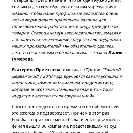
товаров для детства знать, что сегодня нужно детям,
семьям и детским образовательным учреждениям.
«Важно, чтобы наши профильные ведомства очень
четко формировали правильное задание для
производителей, работающих в индустрии детских
товаров. Совершенствуя законодательство, выделяя
дополнительные денежные средства для поддержки
наших производителей, мы обязательно сделаем
детство счастливым и безопасным»
, – сказала
Лилия
Гумерова
.
Екатерина Приезжева
отметила:
«Премия “Золотой
медвежонок” с 2010 года вручается самым успешным
компаниям, компаниям-лидерам, предприятиям,
которые вносят значительный вклад в то, чтобы
индустрия детства стала современной»
.
Список претендентов на премию и ее победителей
это ежегодно подтверждает. Причем в этот раз
борьба за призовые места была очень серьезной: в
финал вышли 80 компаний, представивших на суд
экспертов более 120 товаров и услуг для детей.