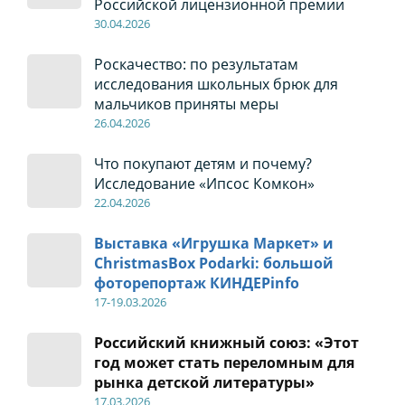
Российской лицензионной премии
30
.04
.2026
Роскачество: по результатам
исследования школьных брюк для
мальчиков приняты меры
26
.04
.2026
Что покупают детям и почему?
Исследование «Ипсос Комкон»
22
.04
.2026
Выставка «Игрушка Маркет» и
ChristmasBox Podarki: большой
фоторепортаж КИНДЕРinfo
17-19
.0
3.2026
Российский книжный союз: «Этот
год может стать переломным для
рынка детской литературы»
17
.0
3.2026