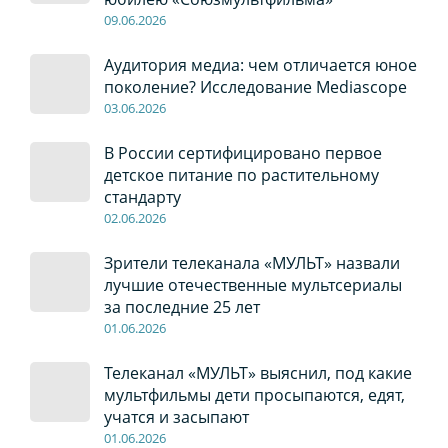
09
.0
6
.2026
Аудитория медиа: чем отличается юное
поколение? Исследование Mediascope
03
.0
6
.2026
В России сертифицировано первое
детское питание по растительному
стандарту
02
.0
6
.2026
Зрители телеканала «МУЛЬТ» назвали
лучшие отечественные мультсериалы
за последние 25 лет
01
.0
6
.2026
Телеканал «МУЛЬТ» выяснил, под какие
мультфильмы дети просыпаются, едят,
учатся и засыпают
01
.0
6
.2026