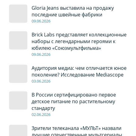
Gloria Jeans выставила на продажу
последние швейные фабрики
09
.0
6
.2026
Brick Labs представляет коллекционные
наборы с легендарными героями к
юбилею «Союзмультфильма»
09
.0
6
.2026
Аудитория медиа: чем отличается юное
поколение? Исследование Mediascope
03
.0
6
.2026
В России сертифицировано первое
детское питание по растительному
стандарту
02
.0
6
.2026
Зрители телеканала «МУЛЬТ» назвали
лучшие отечественные мультсериалы