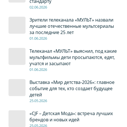
стандарту
02
.0
6
.2026
Зрители телеканала «МУЛЬТ» назвали
лучшие отечественные мультсериалы
за последние 25 лет
01
.0
6
.2026
Телеканал «МУЛЬТ» выяснил, под какие
мультфильмы дети просыпаются, едят,
учатся и засыпают
01
.0
6
.2026
Выставка «Мир детства-2026»: главное
событие для тех, кто создает будущее
детей
2
5
.0
5
.2026
«CJF – Детская Мода»: встреча лучших
брендов и новых идей
2
5
.0
5
.2026