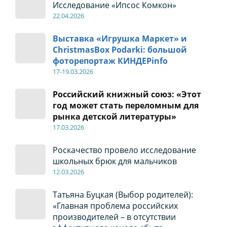
Исследование «Ипсос Комкон»
22
.04
.2026
Выставка «Игрушка Маркет» и
ChristmasBox Podarki: большой
фоторепортаж КИНДЕРinfo
17-19
.0
3.2026
Российский книжный союз: «Этот
год может стать переломным для
рынка детской литературы»
17
.0
3.2026
Роскачество провело исследование
школьных брюк для мальчиков
12
.0
3.2026
Татьяна Буцкая (Выбор родителей):
«Главная проблема российских
производителей – в отсутствии