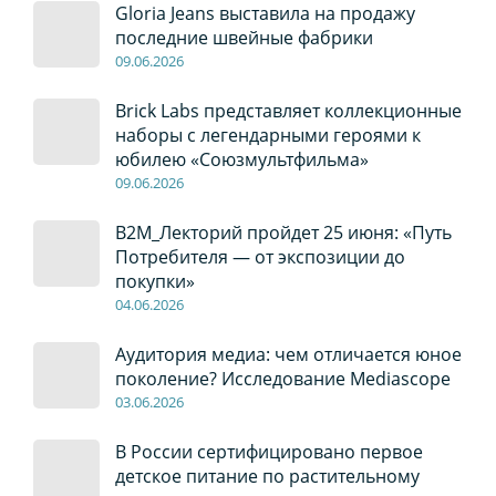
Gloria Jeans выставила на продажу
последние швейные фабрики
09
.0
6
.2026
Brick Labs представляет коллекционные
наборы с легендарными героями к
юбилею «Союзмультфильма»
09
.0
6
.2026
B2M_Лекторий пройдет 25 июня: «Путь
Потребителя — от экспозиции до
покупки»
04
.0
6
.2026
Аудитория медиа: чем отличается юное
поколение? Исследование Mediascope
03
.0
6
.2026
В России сертифицировано первое
детское питание по растительному