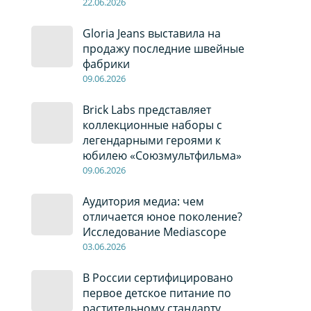
22
.0
6
.2026
Gloria Jeans выставила на
продажу последние швейные
фабрики
09
.0
6
.2026
Brick Labs представляет
коллекционные наборы с
легендарными героями к
юбилею «Союзмультфильма»
09
.0
6
.2026
Аудитория медиа: чем
отличается юное поколение?
Исследование Mediascope
03
.0
6
.2026
В России сертифицировано
первое детское питание по
растительному стандарту