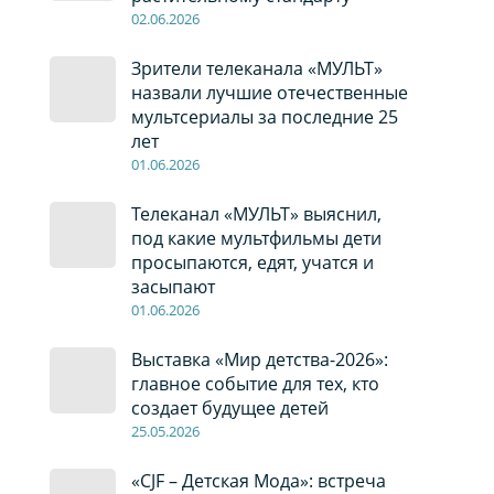
02
.0
6
.2026
Зрители телеканала «МУЛЬТ»
назвали лучшие отечественные
мультсериалы за последние 25
лет
01
.0
6
.2026
Телеканал «МУЛЬТ» выяснил,
под какие мультфильмы дети
просыпаются, едят, учатся и
засыпают
01
.0
6
.2026
Выставка «Мир детства-2026»:
главное событие для тех, кто
создает будущее детей
2
5
.0
5
.2026
«CJF – Детская Мода»: встреча