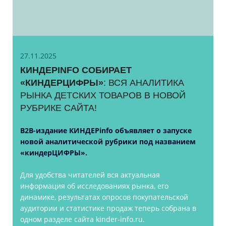
27.11.2025
КИНДЕРINFO СОБИРАЕТ
«КИНДЕРЦИФРЫ»
: ВСЯ АНАЛИТИКА
РЫНКА ДЕТСКИХ ТОВАРОВ В НОВОЙ
РУБРИКЕ САЙТА!
B2B-издание КИНДЕРinfo объявляет о запуске
новой аналитической рубрики под названием
«киндерЦИФРЫ».
Для удобства читателей вся актуальная
информация об исследованиях рынка, его
динамике, результатах опросов покупательской
аудитории и статистике продаж теперь собрана в
одном разделе сайта kinder-info.ru.