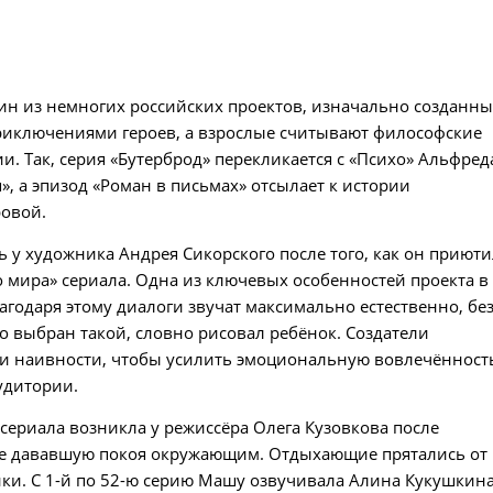
ин из немногих российских проектов, изначально созданны
приключениями героев, а взрослые считывают философские
. Так, серия «Бутерброд» перекликается с «Психо» Альфред
, а эпизод «Роман в письмах» отсылает к истории
овой.
сь у художника Андрея Сикорского после того, как он приют
о мира» сериала. Одна из ключевых особенностей проекта в
агодаря этому диалоги звучат максимально естественно, бе
 выбран такой, словно рисовал ребёнок. Создатели
ы и наивности, чтобы усилить эмоциональную вовлечённост
удитории.
сериала возникла у режиссёра Олега Кузовкова после
, не дававшую покоя окружающим. Отдыхающие прятались от
йки. С 1-й по 52-ю серию Машу озвучивала Алина Кукушкина