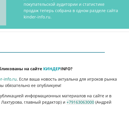
покупательской аудитории и статистике
продаж теперь собрана в одном разделе сайта
kinder-info.ru.
бликованы на сайте
КИНДЕР
INFO
?
-info.ru
. Если ваша новость актуальна для игроков рынка
мы обязательно ее опубликуем!
 публикацией информационных материалов на сайте и в
Лахтурова, главный редактор) и
+79163063000
(Андрей