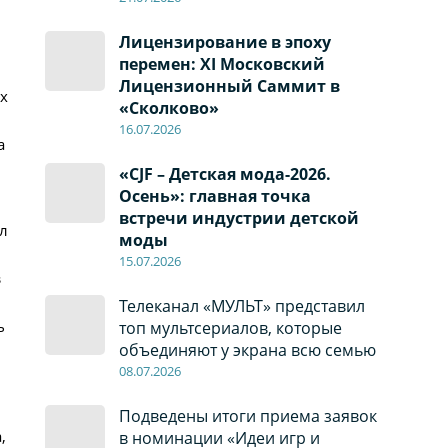
Лицензирование в эпоху
перемен: XI Московский
Лицензионный Саммит в
х
«Сколково»
16.07.2026
а
«CJF – Детская мода-2026.
Осень»: главная точка
встречи индустрии детской
ил
моды
15.07.2026
з
Телеканал «МУЛЬТ» представил
ь
топ мультсериалов, которые
объединяют у экрана всю семью
08
.0
7
.2026
Подведены итоги приема заявок
,
в номинации «Идеи игр и