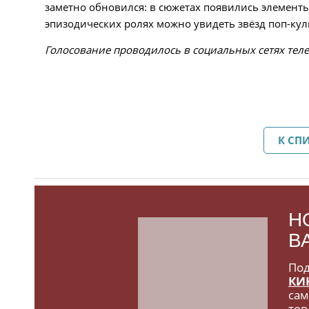
заметно обновился: в сюжетах появились элемент
эпизодических ролях можно увидеть звёзд поп-кул
Голосование проводилось в социальных сетях теле
К СП
Н
В
Под
КИ
сам
тов