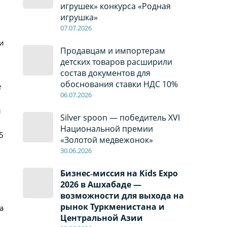
игрушек» конкурса «Родная
игрушка»
07
.0
7
.2026
и
Продавцам и импортерам
детских товаров расширили
состав документов для
обоснования ставки НДС 10%
е
06
.0
7
.2026
ы
Silver spoon — победитель XVI
Национальной премии
5
«Золотой медвежонок»
30
.0
6
.2026
Бизнес‑миссия на Kids Expo
2026 в Ашхабаде —
возможности для выхода на
рынок Туркменистана и
а
Центральной Азии