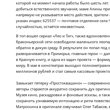
которой на момент начала работы было шесть лет.
добиться естественного звучания, маме Алины при
напрямую не указывается место действия, зрител
указан индекс 625537 — почтовое отделение села 
случайностью, остаётся неизвестным.
В топ вошёл сериал «Лео и Тиг», также вдохновлё
браконьерской сети освободили маленького леопа
обратно в дикую среду. В результате он попал под
разворачивается в Приморье, главные герои — да
в Красную книгу, и одна из задач проекта — фор
миру. В мае в кинотеатрах выходил полнометражны
миллионов рублей и стал самым кассовым проекто
Замыкает пятёрку «Простоквашино» — современно
авторы стараются аккуратно сохранить дух оригин
Музея кино, раскадровки и фоновые эскизы, а так
сохранить узнаваемую интонацию и ритм повество
Матроскина в оригинале озвучивал Олег Табаков, 