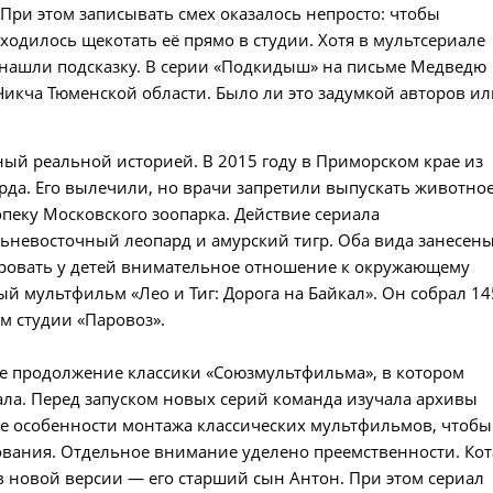
 При этом записывать смех оказалось непросто: чтобы
ходилось щекотать её прямо в студии. Хотя в мультсериале
и нашли подсказку. В серии «Подкидыш» на письме Медведю
Чикча Тюменской области. Было ли это задумкой авторов ил
нный реальной историей. В 2015 году в Приморском крае из
рда. Его вылечили, но врачи запретили выпускать животно
 опеку Московского зоопарка. Действие сериала
льневосточный леопард и амурский тигр. Оба вида занесен
мировать у детей внимательное отношение к окружающему
й мультфильм «Лео и Тиг: Дорога на Байкал». Он собрал 14
м студии «Паровоз».
е продолжение классики «Союзмультфильма», в котором
ала. Перед запуском новых серий команда изучала архивы
же особенности монтажа классических мультфильмов, чтобы
вания. Отдельное внимание уделено преемственности. Кот
в новой версии — его старший сын Антон. При этом сериал