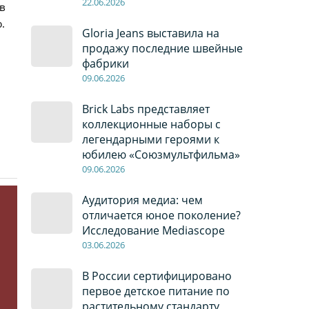
22
.0
6
.2026
в
.
Gloria Jeans выставила на
продажу последние швейные
фабрики
09
.0
6
.2026
Brick Labs представляет
коллекционные наборы с
легендарными героями к
юбилею «Союзмультфильма»
09
.0
6
.2026
Аудитория медиа: чем
отличается юное поколение?
Исследование Mediascope
03
.0
6
.2026
В России сертифицировано
первое детское питание по
растительному стандарту