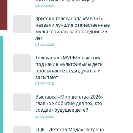
02
.0
6
.2026
Зрители телеканала «МУЛЬТ»
назвали лучшие отечественные
мультсериалы за последние 25
лет
01
.0
6
.2026
Телеканал «МУЛЬТ» выяснил,
под какие мультфильмы дети
просыпаются, едят, учатся и
засыпают
01
.0
6
.2026
Выставка «Мир детства-2026»:
главное событие для тех, кто
создает будущее детей
2
5
.0
5
.2026
«CJF – Детская Мода»: встреча