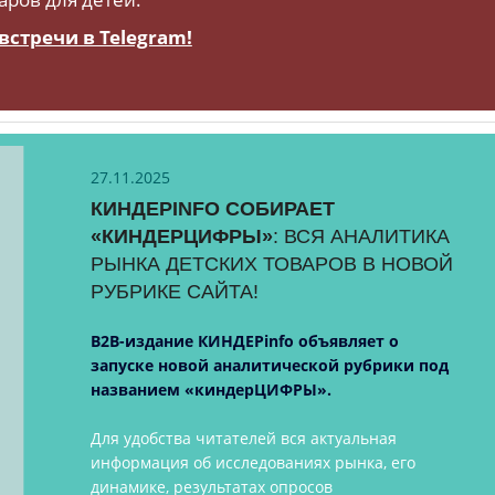
встречи в Telegram!
27.11.2025
КИНДЕРINFO СОБИРАЕТ
«КИНДЕРЦИФРЫ»
: ВСЯ АНАЛИТИКА
РЫНКА ДЕТСКИХ ТОВАРОВ В НОВОЙ
РУБРИКЕ САЙТА!
B2B-издание КИНДЕРinfo объявляет о
запуске новой аналитической рубрики под
названием «киндерЦИФРЫ».
Для удобства читателей вся актуальная
информация об исследованиях рынка, его
динамике, результатах опросов