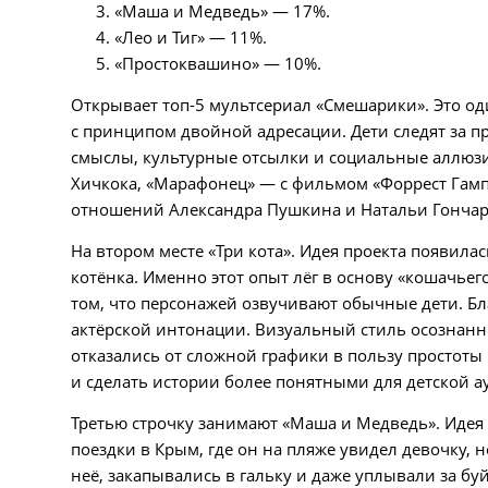
«Маша и Медведь» — 17%.
«Лео и Тиг» — 11%.
«Простоквашино» — 10%.
Открывает топ-5 мультсериал «Смешарики». Это од
с принципом двойной адресации. Дети следят за 
смыслы, культурные отсылки и социальные аллюзии
Хичкока, «Марафонец» — с фильмом «Форрест Гамп»
отношений Александра Пушкина и Натальи Гончар
На втором месте «Три кота». Идея проекта появила
котёнка. Именно этот опыт лёг в основу «кошачьег
том, что персонажей озвучивают обычные дети. Бл
актёрской интонации. Визуальный стиль осознанно
отказались от сложной графики в пользу простот
и сделать истории более понятными для детской а
Третью строчку занимают «Маша и Медведь». Идея 
поездки в Крым, где он на пляже увидел девочку
неё, закапывались в гальку и даже уплывали за бу