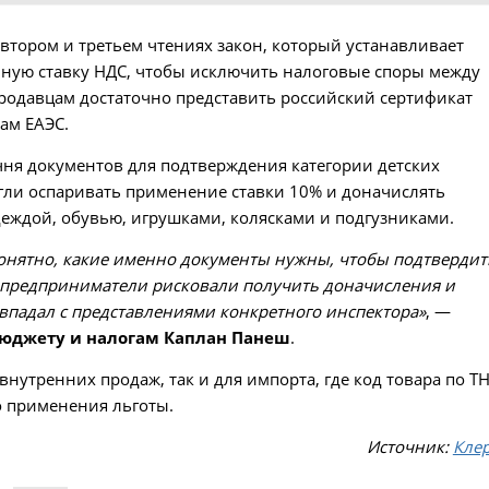
 втором и третьем чтениях закон, который устанавливает
ную ставку НДС, чтобы исключить налоговые споры между
продавцам достаточно представить российский сертификат
ам ЕАЭС.
чня документов для подтверждения категории детских
огли оспаривать применение ставки 10% и доначислять
ждой, обувью, игрушками, колясками и подгузниками.
понятно, какие именно документы нужны, чтобы подтвердит
ые предприниматели рисковали получить доначисления и
овпадал с представлениями конкретного инспектора»
, —
бюджету и налогам Каплан Панеш
.
 внутренних продаж, так и для импорта, где код товара по Т
о применения льготы.
Источник:
Кле