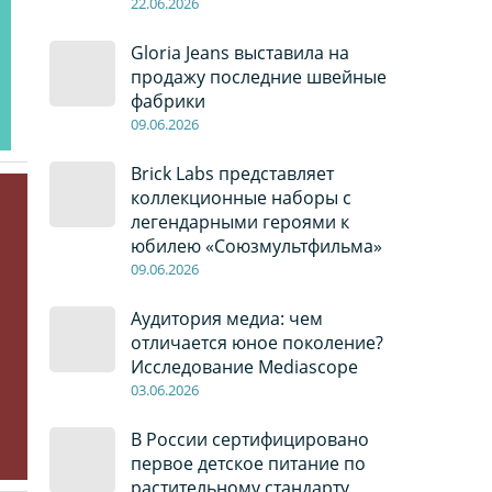
22
.0
6
.2026
Gloria Jeans выставила на
продажу последние швейные
фабрики
09
.0
6
.2026
Brick Labs представляет
коллекционные наборы с
легендарными героями к
юбилею «Союзмультфильма»
09
.0
6
.2026
Аудитория медиа: чем
отличается юное поколение?
Исследование Mediascope
03
.0
6
.2026
В России сертифицировано
первое детское питание по
растительному стандарту