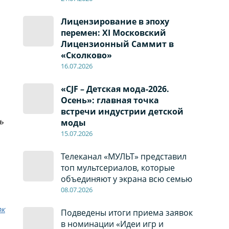
Лицензирование в эпоху
перемен: XI Московский
Лицензионный Саммит в
«Сколково»
16.07.2026
«CJF – Детская мода-2026.
Осень»: главная точка
встречи индустрии детской
ь
моды
15.07.2026
Телеканал «МУЛЬТ» представил
топ мультсериалов, которые
Н
объединяют у экрана всю семью
08
.0
7
.2026
рк
Подведены итоги приема заявок
в номинации «Идеи игр и