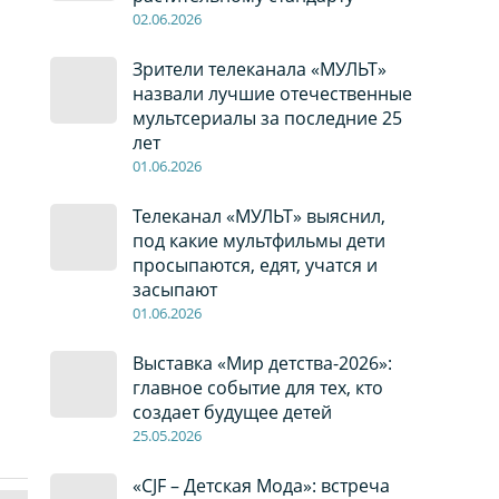
02
.0
6
.2026
Зрители телеканала «МУЛЬТ»
назвали лучшие отечественные
мультсериалы за последние 25
лет
01
.0
6
.2026
Телеканал «МУЛЬТ» выяснил,
под какие мультфильмы дети
просыпаются, едят, учатся и
засыпают
01
.0
6
.2026
Выставка «Мир детства-2026»:
главное событие для тех, кто
создает будущее детей
2
5
.0
5
.2026
«CJF – Детская Мода»: встреча