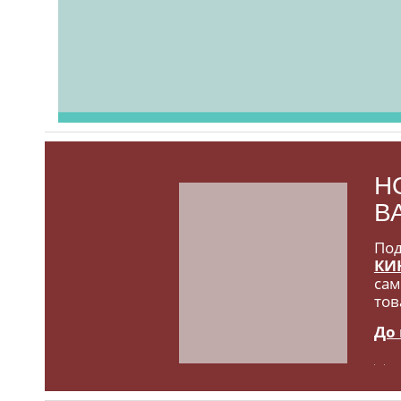
Н
В
Под
КИ
сам
тов
До 