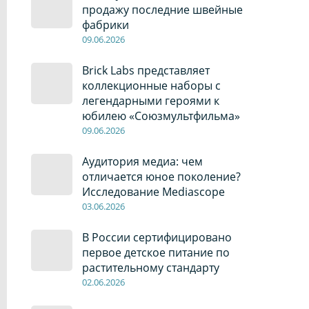
продажу последние швейные
фабрики
09
.0
6
.2026
Brick Labs представляет
коллекционные наборы с
легендарными героями к
юбилею «Союзмультфильма»
09
.0
6
.2026
Аудитория медиа: чем
отличается юное поколение?
Исследование Mediascope
03
.0
6
.2026
В России сертифицировано
первое детское питание по
растительному стандарту
02
.0
6
.2026