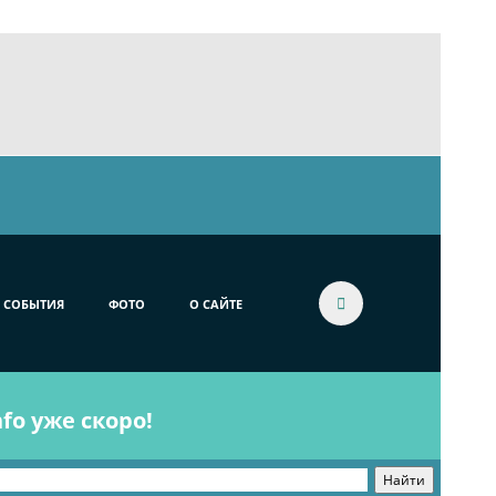
СОБЫТИЯ
ФОТО
О САЙТЕ
fo уже скоро!