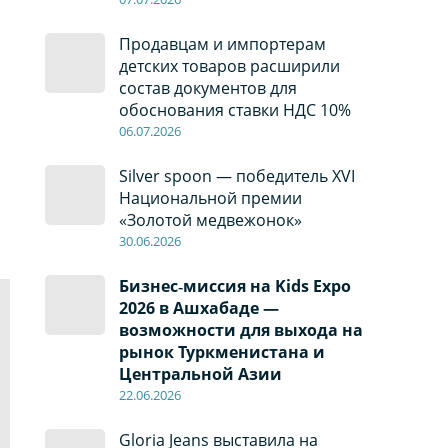
Продавцам и импортерам
детских товаров расширили
состав документов для
обоснования ставки НДС 10%
06
.0
7
.2026
Silver spoon — победитель XVI
Национальной премии
«Золотой медвежонок»
30
.0
6
.2026
Бизнес‑миссия на Kids Expo
2026 в Ашхабаде —
возможности для выхода на
рынок Туркменистана и
Центральной Азии
22
.0
6
.2026
Gloria Jeans выставила на