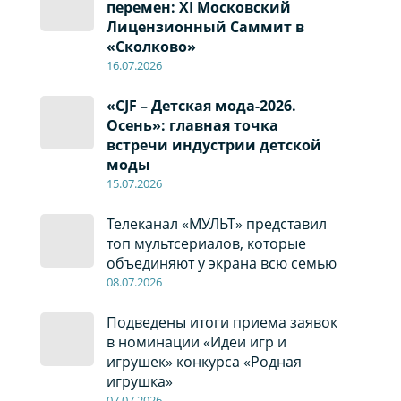
перемен: XI Московский
Лицензионный Саммит в
«Сколково»
16.07.2026
«CJF – Детская мода-2026.
Осень»: главная точка
встречи индустрии детской
моды
15.07.2026
Телеканал «МУЛЬТ» представил
топ мультсериалов, которые
объединяют у экрана всю семью
08
.0
7
.2026
Подведены итоги приема заявок
в номинации «Идеи игр и
игрушек» конкурса «Родная
игрушка»
07
.0
7
.2026