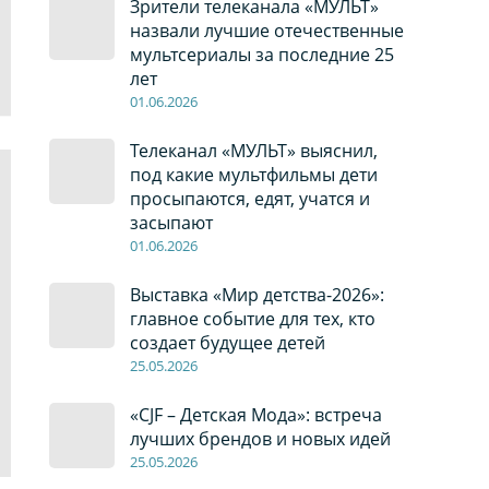
Зрители телеканала «МУЛЬТ»
назвали лучшие отечественные
мультсериалы за последние 25
лет
01
.0
6
.2026
Телеканал «МУЛЬТ» выяснил,
под какие мультфильмы дети
просыпаются, едят, учатся и
засыпают
01
.0
6
.2026
Выставка «Мир детства-2026»:
главное событие для тех, кто
создает будущее детей
2
5
.0
5
.2026
«CJF – Детская Мода»: встреча
лучших брендов и новых идей
2
5
.0
5
.2026