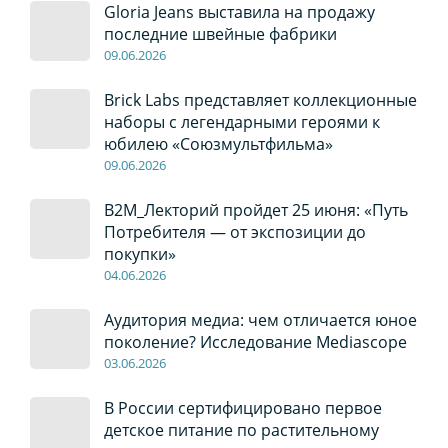
Gloria Jeans выставила на продажу
последние швейные фабрики
09
.0
6
.2026
Brick Labs представляет коллекционные
наборы с легендарными героями к
юбилею «Союзмультфильма»
09
.0
6
.2026
B2M_Лекторий пройдет 25 июня: «Путь
Потребителя — от экспозиции до
покупки»
04
.0
6
.2026
Аудитория медиа: чем отличается юное
поколение? Исследование Mediascope
03
.0
6
.2026
В России сертифицировано первое
детское питание по растительному