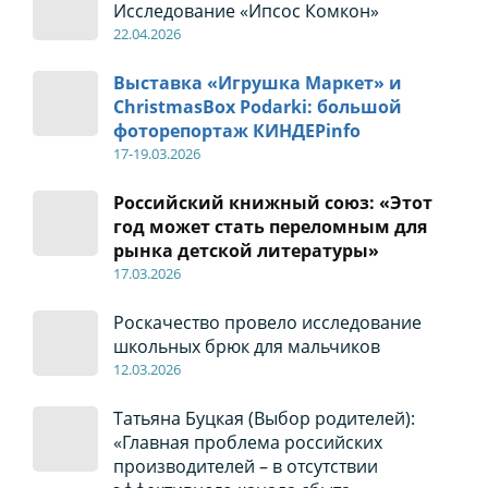
Исследование «Ипсос Комкон»
22
.04
.2026
Выставка «Игрушка Маркет» и
ChristmasBox Podarki: большой
фоторепортаж КИНДЕРinfo
17-19
.0
3.2026
Российский книжный союз: «Этот
год может стать переломным для
рынка детской литературы»
17
.0
3.2026
Роскачество провело исследование
школьных брюк для мальчиков
12
.0
3.2026
Татьяна Буцкая (Выбор родителей):
«Главная проблема российских
производителей – в отсутствии