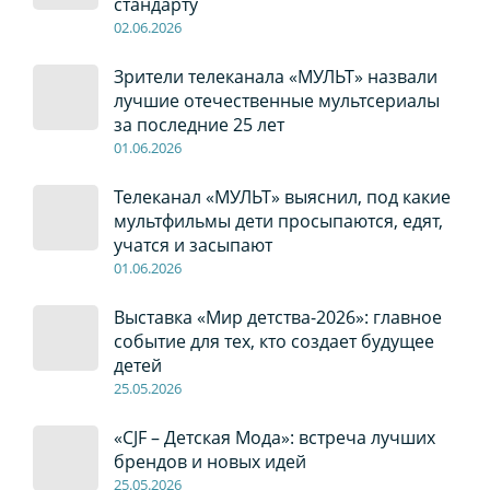
стандарту
02
.0
6
.2026
Зрители телеканала «МУЛЬТ» назвали
лучшие отечественные мультсериалы
за последние 25 лет
01
.0
6
.2026
Телеканал «МУЛЬТ» выяснил, под какие
мультфильмы дети просыпаются, едят,
учатся и засыпают
01
.0
6
.2026
Выставка «Мир детства-2026»: главное
событие для тех, кто создает будущее
детей
2
5
.0
5
.2026
«CJF – Детская Мода»: встреча лучших
брендов и новых идей
2
5
.0
5
.2026