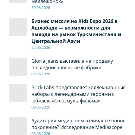
медвежонок»
30
.0
6
.2026
Бизнес‑миссия на Kids Expo 2026 в
Ашхабаде — возможности для
выхода на рынок Туркменистана и
Центральной Азии
22
.0
6
.2026
Gloria Jeans выставила на продажу
последние швейные фабрики
09
.0
6
.2026
Brick Labs представляет коллекционные
наборы с легендарными героями к
юбилею «Союзмультфильма»
09
.0
6
.2026
Аудитория медиа: чем отличается юное
поколение? Исследование Mediascope
03
.0
6
.2026