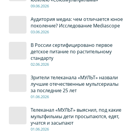
09
.0
6
.2026
Аудитория медиа: чем отличается юное
поколение? Исследование Mediascope
03
.0
6
.2026
В России сертифицировано первое
детское питание по растительному
стандарту
02
.0
6
.2026
Зрители телеканала «МУЛЬТ» назвали
лучшие отечественные мультсериалы
за последние 25 лет
01
.0
6
.2026
Телеканал «МУЛЬТ» выяснил, под какие
мультфильмы дети просыпаются, едят,
учатся и засыпают
01
.0
6
.2026