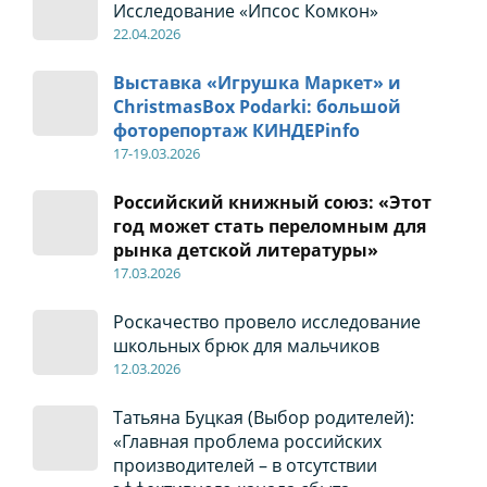
Исследование «Ипсос Комкон»
22
.04
.2026
Выставка «Игрушка Маркет» и
ChristmasBox Podarki: большой
фоторепортаж КИНДЕРinfo
17-19
.0
3.2026
Российский книжный союз: «Этот
год может стать переломным для
рынка детской литературы»
17
.0
3.2026
Роскачество провело исследование
школьных брюк для мальчиков
12
.0
3.2026
Татьяна Буцкая (Выбор родителей):
«Главная проблема российских
производителей – в отсутствии