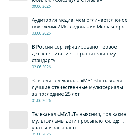
09
.0
6
.2026
Аудитория медиа: чем отличается юное
поколение? Исследование Mediascope
03
.0
6
.2026
В России сертифицировано первое
детское питание по растительному
стандарту
02
.0
6
.2026
Зрители телеканала «МУЛЬТ» назвали
лучшие отечественные мультсериалы
за последние 25 лет
01
.0
6
.2026
Телеканал «МУЛЬТ» выяснил, под какие
мультфильмы дети просыпаются, едят,
учатся и засыпают
01
.0
6
.2026