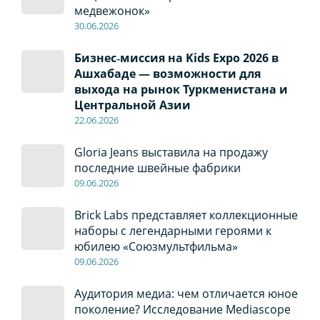
медвежонок»
30
.0
6
.2026
Бизнес‑миссия на Kids Expo 2026 в
Ашхабаде — возможности для
выхода на рынок Туркменистана и
Центральной Азии
22
.0
6
.2026
Gloria Jeans выставила на продажу
последние швейные фабрики
09
.0
6
.2026
Brick Labs представляет коллекционные
наборы с легендарными героями к
юбилею «Союзмультфильма»
09
.0
6
.2026
Аудитория медиа: чем отличается юное
поколение? Исследование Mediascope