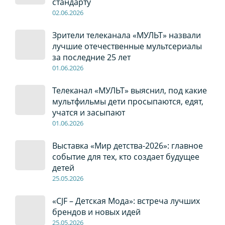
стандарту
02
.0
6
.2026
Зрители телеканала «МУЛЬТ» назвали
лучшие отечественные мультсериалы
за последние 25 лет
01
.0
6
.2026
Телеканал «МУЛЬТ» выяснил, под какие
мультфильмы дети просыпаются, едят,
учатся и засыпают
01
.0
6
.2026
Выставка «Мир детства-2026»: главное
событие для тех, кто создает будущее
детей
2
5
.0
5
.2026
«CJF – Детская Мода»: встреча лучших
брендов и новых идей
2
5
.0
5
.2026