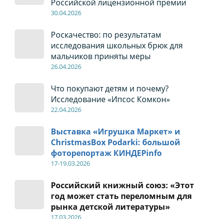
Российской лицензионной премии
30
.04
.2026
Роскачество: по результатам
исследования школьных брюк для
мальчиков приняты меры
26
.04
.2026
Что покупают детям и почему?
Исследование «Ипсос Комкон»
22
.04
.2026
Выставка «Игрушка Маркет» и
ChristmasBox Podarki: большой
фоторепортаж КИНДЕРinfo
17-19
.0
3.2026
Российский книжный союз: «Этот
год может стать переломным для
рынка детской литературы»
17
.0
3.2026