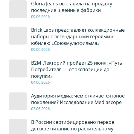
Gloria Jeans выставила на продажу
последние швейные фабрики
09
.0
6
.2026
Brick Labs представляет коллекционные
наборы с легендарными героями к
юбилею «Союзмультфильма»
09
.0
6
.2026
B2M_Лекторий пройдет 25 июня: «Путь
Потребителя — от экспозиции до
покупки»
04
.0
6
.2026
Аудитория медиа: чем отличается юное
поколение? Исследование Mediascope
03
.0
6
.2026
В России сертифицировано первое
детское питание по растительному