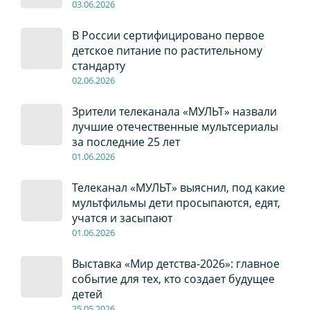
03
.0
6
.2026
В России сертифицировано первое
детское питание по растительному
стандарту
02
.0
6
.2026
Зрители телеканала «МУЛЬТ» назвали
лучшие отечественные мультсериалы
за последние 25 лет
01
.0
6
.2026
Телеканал «МУЛЬТ» выяснил, под какие
мультфильмы дети просыпаются, едят,
учатся и засыпают
01
.0
6
.2026
Выставка «Мир детства-2026»: главное
событие для тех, кто создает будущее
детей
2
5
.0
5
.2026