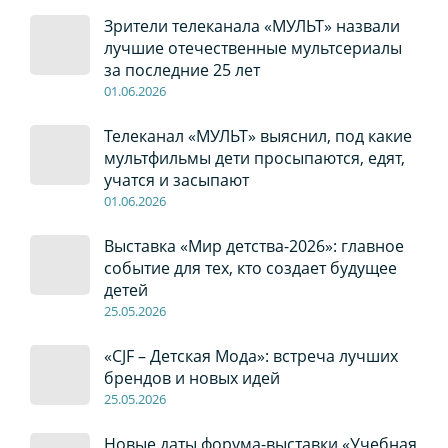
Зрители телеканала «МУЛЬТ» назвали
лучшие отечественные мультсериалы
за последние 25 лет
01
.0
6
.2026
Телеканал «МУЛЬТ» выяснил, под какие
мультфильмы дети просыпаются, едят,
учатся и засыпают
01
.0
6
.2026
Выставка «Мир детства-2026»: главное
событие для тех, кто создает будущее
детей
2
5
.0
5
.2026
«CJF – Детская Мода»: встреча лучших
брендов и новых идей
2
5
.0
5
.2026
Новые даты форума-выставки «Учебная