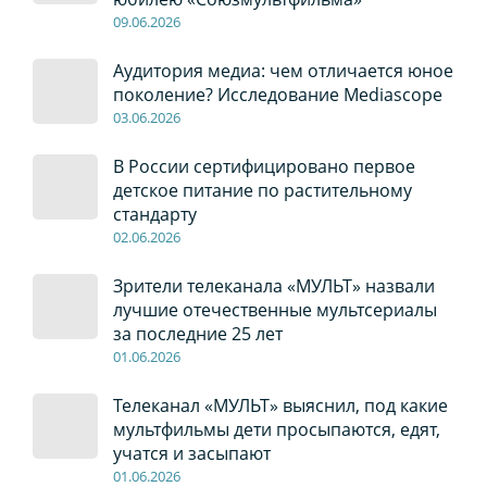
09
.0
6
.2026
Аудитория медиа: чем отличается юное
поколение? Исследование Mediascope
03
.0
6
.2026
В России сертифицировано первое
детское питание по растительному
стандарту
02
.0
6
.2026
Зрители телеканала «МУЛЬТ» назвали
лучшие отечественные мультсериалы
за последние 25 лет
01
.0
6
.2026
Телеканал «МУЛЬТ» выяснил, под какие
мультфильмы дети просыпаются, едят,
учатся и засыпают
01
.0
6
.2026