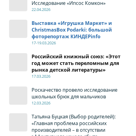
Исследование «Ипсос Комкон»
22
.04
.2026
Выставка «Игрушка Маркет» и
ChristmasBox Podarki: большой
фоторепортаж КИНДЕРinfo
17-19
.0
3.2026
Российский книжный союз: «Этот
год может стать переломным для
рынка детской литературы»
17
.0
3.2026
Роскачество провело исследование
школьных брюк для мальчиков
12
.0
3.2026
Татьяна Буцкая (Выбор родителей):
«Главная проблема российских
производителей – в отсутствии