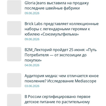
Gloria Jeans выставила на продажу
последние швейные фабрики
09
.0
6
.2026
Brick Labs представляет коллекционные
наборы с легендарными героями к
юбилею «Союзмультфильма»
09
.0
6
.2026
B2M_Лекторий пройдет 25 июня: «Путь
Потребителя — от экспозиции до
покупки»
04
.0
6
.2026
Аудитория медиа: чем отличается юное
поколение? Исследование Mediascope
03
.0
6
.2026
В России сертифицировано первое
детское питание по растительному