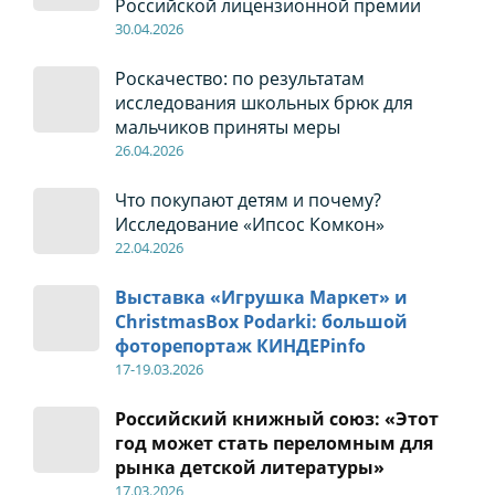
Российской лицензионной премии
30
.04
.2026
Роскачество: по результатам
исследования школьных брюк для
мальчиков приняты меры
26
.04
.2026
Что покупают детям и почему?
Исследование «Ипсос Комкон»
22
.04
.2026
Выставка «Игрушка Маркет» и
ChristmasBox Podarki: большой
фоторепортаж КИНДЕРinfo
17-19
.0
3.2026
Российский книжный союз: «Этот
год может стать переломным для
рынка детской литературы»
17
.0
3.2026