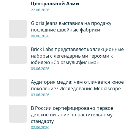
Центральной Азии
22
.0
6
.2026
Gloria Jeans выставила на продажу
последние швейные фабрики
09
.0
6
.2026
Brick Labs представляет коллекционные
наборы с легендарными героями к
юбилею «Союзмультфильма»
09
.0
6
.2026
Аудитория медиа: чем отличается юное
поколение? Исследование Mediascope
03
.0
6
.2026
В России сертифицировано первое
детское питание по растительному
стандарту
02
.0
6
.2026