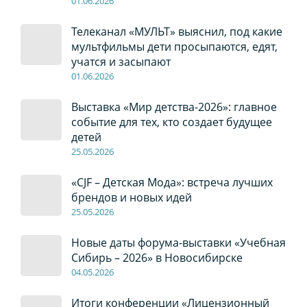
01
.0
6
.2026
Телеканал «МУЛЬТ» выяснил, под какие
мультфильмы дети просыпаются, едят,
учатся и засыпают
01
.0
6
.2026
Выставка «Мир детства-2026»: главное
событие для тех, кто создает будущее
детей
2
5
.0
5
.2026
«CJF – Детская Мода»: встреча лучших
брендов и новых идей
2
5
.0
5
.2026
Новые даты форума-выставки «Учебная
Сибирь – 2026» в Новосибирске
04
.0
5
.2026
Итоги конференции «Лицензионный