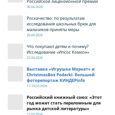
Российской лицензионной премии
30
.04
.2026
Роскачество: по результатам
исследования школьных брюк для
мальчиков приняты меры
26
.04
.2026
Что покупают детям и почему?
Исследование «Ипсос Комкон»
22
.04
.2026
Выставка «Игрушка Маркет» и
ChristmasBox Podarki: большой
фоторепортаж КИНДЕРinfo
17-19
.0
3.2026
Российский книжный союз: «Этот
год может стать переломным для
рынка детской литературы»
17
.0
3.2026