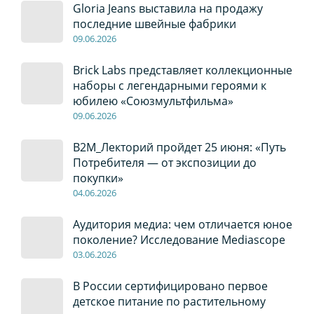
Gloria Jeans выставила на продажу
последние швейные фабрики
09
.0
6
.2026
Brick Labs представляет коллекционные
наборы с легендарными героями к
юбилею «Союзмультфильма»
09
.0
6
.2026
B2M_Лекторий пройдет 25 июня: «Путь
Потребителя — от экспозиции до
покупки»
04
.0
6
.2026
Аудитория медиа: чем отличается юное
поколение? Исследование Mediascope
03
.0
6
.2026
В России сертифицировано первое
детское питание по растительному