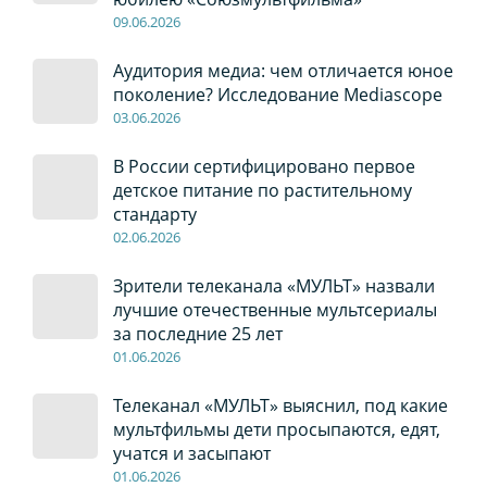
09
.0
6
.2026
Аудитория медиа: чем отличается юное
поколение? Исследование Mediascope
03
.0
6
.2026
В России сертифицировано первое
детское питание по растительному
стандарту
02
.0
6
.2026
Зрители телеканала «МУЛЬТ» назвали
лучшие отечественные мультсериалы
за последние 25 лет
01
.0
6
.2026
Телеканал «МУЛЬТ» выяснил, под какие
мультфильмы дети просыпаются, едят,
учатся и засыпают
01
.0
6
.2026