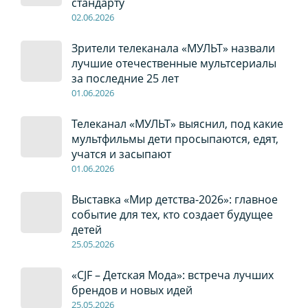
стандарту
02
.0
6
.2026
Зрители телеканала «МУЛЬТ» назвали
лучшие отечественные мультсериалы
за последние 25 лет
01
.0
6
.2026
Телеканал «МУЛЬТ» выяснил, под какие
мультфильмы дети просыпаются, едят,
учатся и засыпают
01
.0
6
.2026
Выставка «Мир детства-2026»: главное
событие для тех, кто создает будущее
детей
2
5
.0
5
.2026
«CJF – Детская Мода»: встреча лучших
брендов и новых идей
2
5
.0
5
.2026