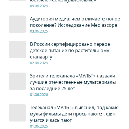
09
.0
6
.2026
Аудитория медиа: чем отличается юное
поколение? Исследование Mediascope
03
.0
6
.2026
В России сертифицировано первое
детское питание по растительному
стандарту
02
.0
6
.2026
Зрители телеканала «МУЛЬТ» назвали
лучшие отечественные мультсериалы
за последние 25 лет
01
.0
6
.2026
Телеканал «МУЛЬТ» выяснил, под какие
мультфильмы дети просыпаются, едят,
учатся и засыпают
01
.0
6
.2026