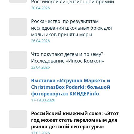
Российской лицензионной премии
30
.04
.2026
Роскачество: по результатам
исследования школьных брюк для
мальчиков приняты меры
26
.04
.2026
Что покупают детям и почему?
Исследование «Ипсос Комкон»
22
.04
.2026
Выставка «Игрушка Маркет» и
ChristmasBox Podarki: большой
фоторепортаж КИНДЕРinfo
17-19
.0
3.2026
Российский книжный союз: «Этот
год может стать переломным для
рынка детской литературы»
17
.0
3.2026