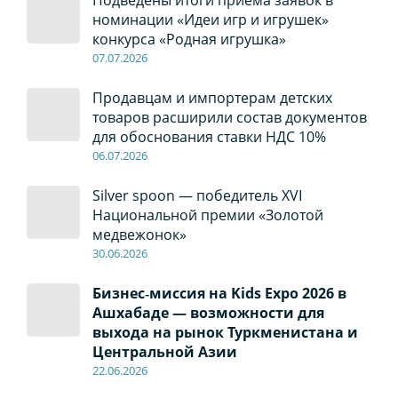
Подведены итоги приема заявок в
номинации «Идеи игр и игрушек»
конкурса «Родная игрушка»
07
.0
7
.2026
Продавцам и импортерам детских
товаров расширили состав документов
для обоснования ставки НДС 10%
06
.0
7
.2026
Silver spoon — победитель XVI
Национальной премии «Золотой
медвежонок»
30
.0
6
.2026
Бизнес‑миссия на Kids Expo 2026 в
Ашхабаде — возможности для
выхода на рынок Туркменистана и
Центральной Азии
22
.0
6
.2026