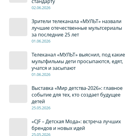
стандарту
02
.0
6
.2026
Зрители телеканала «МУЛЬТ» назвали
лучшие отечественные мультсериалы
за последние 25 лет
01
.0
6
.2026
Телеканал «МУЛЬТ» выяснил, под какие
мультфильмы дети просыпаются, едят,
учатся и засыпают
01
.0
6
.2026
Выставка «Мир детства-2026»: главное
событие для тех, кто создает будущее
детей
2
5
.0
5
.2026
«CJF – Детская Мода»: встреча лучших
брендов и новых идей
2
5
.0
5
.2026