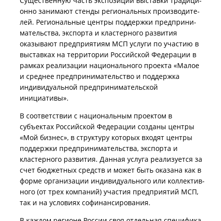
Существенную часть экспози­ций выставки традици­
онно занимают стенды региональ­ных произво­ди­те­
лей. Региональ­ные центры поддержки предпри­ни­
ма­тель­ства, экспорта и кластерного развития
оказывают предприя­тиям МСП услуги по участию в
выставках на террито­рии Российской Федерации в
рамках реализа­ции националь­ного проекта «Малое
и среднее предпри­ни­ма­тель­ство и поддержка
индивиду­аль­ной предпри­ни­ма­тель­ской
инициативы».
В соответствии с националь­ным проектом в
субъектах Российской Федерации созданы центры
«Мой бизнес», в структуру которых входят центры
поддержки предпри­ни­ма­тель­ства, экспорта и
кластер­ного развития. Данная услуга реализуется за
счет бюджетных средств и может быть оказана как в
форме организа­ции индивиду­аль­ного или коллектив­
ного (от трех компаний) участия предприя­тий МСП,
так и на условиях софинансирования.
В каждом регионе России своя отдельная специфика