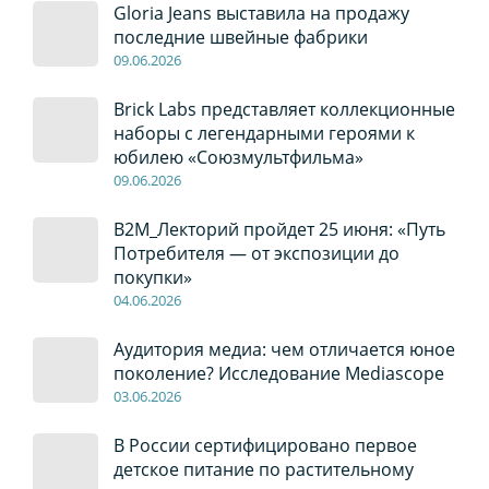
Gloria Jeans выставила на продажу
последние швейные фабрики
09
.0
6
.2026
Brick Labs представляет коллекционные
наборы с легендарными героями к
юбилею «Союзмультфильма»
09
.0
6
.2026
B2M_Лекторий пройдет 25 июня: «Путь
Потребителя — от экспозиции до
покупки»
04
.0
6
.2026
Аудитория медиа: чем отличается юное
поколение? Исследование Mediascope
03
.0
6
.2026
В России сертифицировано первое
детское питание по растительному