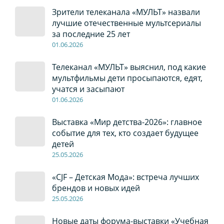
Зрители телеканала «МУЛЬТ» назвали
лучшие отечественные мультсериалы
за последние 25 лет
01
.0
6
.2026
Телеканал «МУЛЬТ» выяснил, под какие
мультфильмы дети просыпаются, едят,
учатся и засыпают
01
.0
6
.2026
Выставка «Мир детства-2026»: главное
событие для тех, кто создает будущее
детей
2
5
.0
5
.2026
«CJF – Детская Мода»: встреча лучших
брендов и новых идей
2
5
.0
5
.2026
Новые даты форума-выставки «Учебная