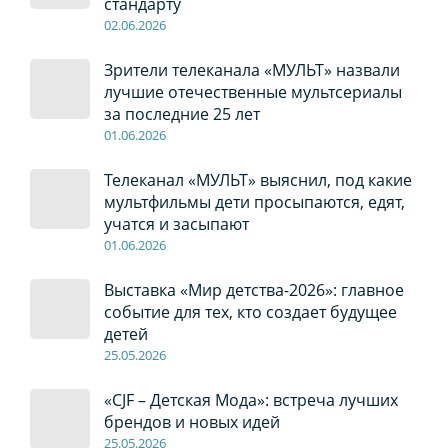
стандарту
02
.0
6
.2026
Зрители телеканала «МУЛЬТ» назвали
лучшие отечественные мультсериалы
за последние 25 лет
01
.0
6
.2026
Телеканал «МУЛЬТ» выяснил, под какие
мультфильмы дети просыпаются, едят,
учатся и засыпают
01
.0
6
.2026
Выставка «Мир детства-2026»: главное
событие для тех, кто создает будущее
детей
2
5
.0
5
.2026
«CJF – Детская Мода»: встреча лучших
брендов и новых идей
2
5
.0
5
.2026