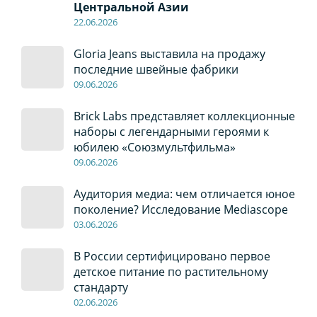
Центральной Азии
22
.0
6
.2026
Gloria Jeans выставила на продажу
последние швейные фабрики
09
.0
6
.2026
Brick Labs представляет коллекционные
наборы с легендарными героями к
юбилею «Союзмультфильма»
09
.0
6
.2026
Аудитория медиа: чем отличается юное
поколение? Исследование Mediascope
03
.0
6
.2026
В России сертифицировано первое
детское питание по растительному
стандарту
02
.0
6
.2026