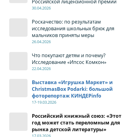
Российской лицензионной премии
30
.04
.2026
Роскачество: по результатам
исследования школьных брюк для
мальчиков приняты меры
26
.04
.2026
Что покупают детям и почему?
Исследование «Ипсос Комкон»
22
.04
.2026
Выставка «Игрушка Маркет» и
ChristmasBox Podarki: большой
фоторепортаж КИНДЕРinfo
17-19
.0
3.2026
Российский книжный союз: «Этот
год может стать переломным для
рынка детской литературы»
17
.0
3.2026