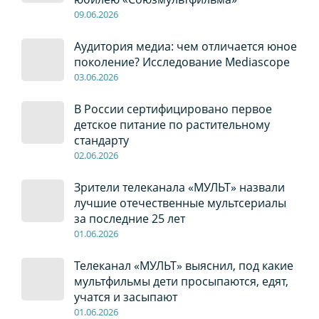
09
.0
6
.2026
Аудитория медиа: чем отличается юное
поколение? Исследование Mediascope
03
.0
6
.2026
В России сертифицировано первое
детское питание по растительному
стандарту
02
.0
6
.2026
Зрители телеканала «МУЛЬТ» назвали
лучшие отечественные мультсериалы
за последние 25 лет
01
.0
6
.2026
Телеканал «МУЛЬТ» выяснил, под какие
мультфильмы дети просыпаются, едят,
учатся и засыпают
01
.0
6
.2026