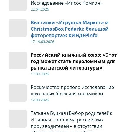
Исследование «Ипсос Комкон»
22
.04
.2026
Выставка «Игрушка Маркет» и
ChristmasBox Podarki: большой
фоторепортаж КИНДЕРinfo
17-19
.0
3.2026
Российский книжный союз: «Этот
год может стать переломным для
рынка детской литературы»
17
.0
3.2026
Роскачество провело исследование
школьных брюк для мальчиков
12
.0
3.2026
Татьяна Буцкая (Выбор родителей):
«Главная проблема российских
производителей – в отсутствии