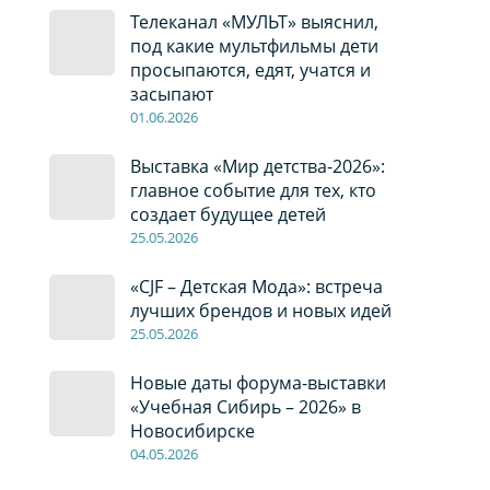
Телеканал «МУЛЬТ» выяснил,
под какие мультфильмы дети
просыпаются, едят, учатся и
засыпают
01
.0
6
.2026
Выставка «Мир детства-2026»:
главное событие для тех, кто
создает будущее детей
2
5
.0
5
.2026
«CJF – Детская Мода»: встреча
лучших брендов и новых идей
2
5
.0
5
.2026
Новые даты форума-выставки
«Учебная Сибирь – 2026» в
Новосибирске
04
.0
5
.2026