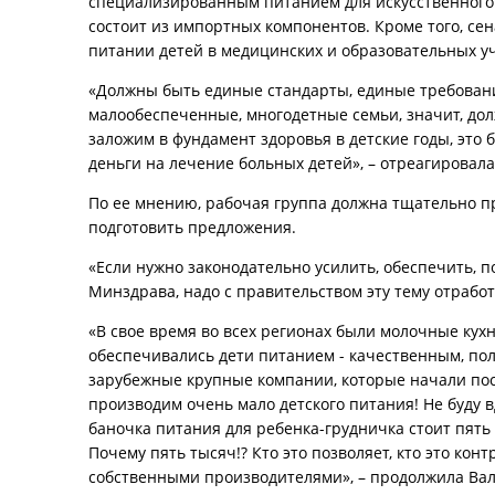
специализированным питанием для искусственного 
состоит из импортных компонентов. Кроме того, се
питании детей в медицинских и образовательных у
«Должны быть единые стандарты, единые требования
малообеспеченные, многодетные семьи, значит, дол
заложим в фундамент здоровья в детские годы, это 
деньги на лечение больных детей», – отреагировал
По ее мнению, рабочая группа должна тщательно п
подготовить предложения.
«Если нужно законодательно усилить, обеспечить, п
Минздрава, надо с правительством эту тему отработ
«В свое время во всех регионах были молочные кухн
обеспечивались дети питанием - качественным, пол
зарубежные крупные компании, которые начали пост
производим очень мало детского питания! Не буду вд
баночка питания для ребенка-грудничка стоит пять 
Почему пять тысяч!? Кто это позволяет, кто это ко
собственными производителями», – продолжила Ва