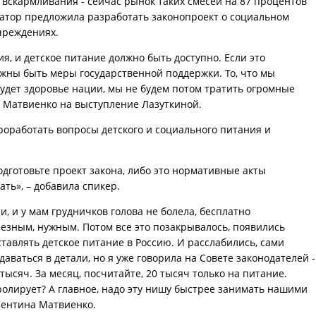
вскармливания - сейчас рынок таких смесей на 87 процентов
натор предложила разработать законопроект о социальном
чреждениях.
, и детское питание должно быть доступно. Если это
жны быть меры государственной поддержки. То, что мы
будет здоровье нации, мы не будем потом тратить огромные
а Матвиенко на выступление Лазуткиной.
роработать вопросы детского и социального питания и
одготовьте проект закона, либо это нормативные акты
ать», – добавила спикер.
и, и у мам грудничков голова не болела, бесплатно
езным, нужным. Потом все это позакрывалось, появились
авлять детское питание в Россию. И расслабились, сами
аваться в детали, но я уже говорила на Совете законодателей -
тысяч. За месяц, посчитайте, 20 тысяч только на питание.
нтролирует? А главное, надо эту нишу быстрее занимать нашими
лентина Матвиенко.