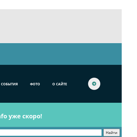
СОБЫТИЯ
ФОТО
О САЙТЕ
fo уже скоро!