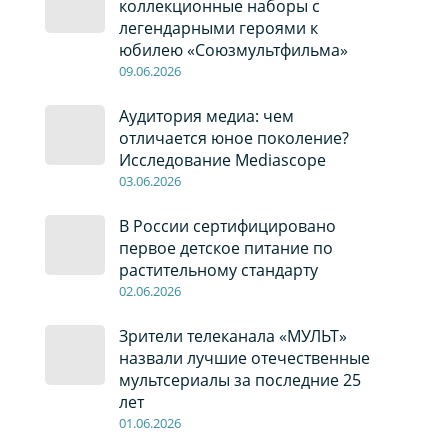
коллекционные наборы с
легендарными героями к
юбилею «Союзмультфильма»
09
.0
6
.2026
Аудитория медиа: чем
отличается юное поколение?
Исследование Mediascope
03
.0
6
.2026
В России сертифицировано
первое детское питание по
растительному стандарту
02
.0
6
.2026
Зрители телеканала «МУЛЬТ»
назвали лучшие отечественные
мультсериалы за последние 25
лет
01
.0
6
.2026