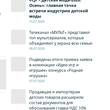
Осень»: главная точка
встречи индустрии детской
а
моды
15.07.2026
Телеканал «МУЛЬТ» представил
топ мультсериалов, которые
объединяют у экрана всю семью
08
.0
7
.2026
Подведены итоги приема заявок
в номинации «Идеи игр и
игрушек» конкурса «Родная
игрушка»
07
.0
7
.2026
Продавцам и импортерам
детских товаров расширили
состав документов для
обоснования ставки НДС 10%