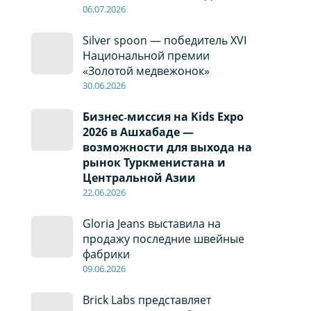
06
.0
7
.2026
Silver spoon — победитель XVI
Национальной премии
«Золотой медвежонок»
30
.0
6
.2026
Бизнес‑миссия на Kids Expo
2026 в Ашхабаде —
возможности для выхода на
рынок Туркменистана и
Центральной Азии
22
.0
6
.2026
Gloria Jeans выставила на
продажу последние швейные
фабрики
09
.0
6
.2026
Brick Labs представляет