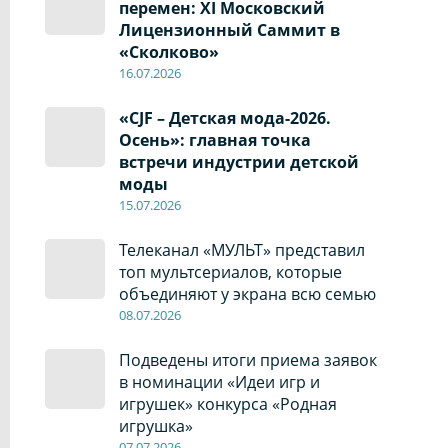
перемен: XI Московский
Лицензионный Саммит в
«Сколково»
16.07.2026
«CJF – Детская мода-2026.
Осень»: главная точка
встречи индустрии детской
моды
15.07.2026
Телеканал «МУЛЬТ» представил
топ мультсериалов, которые
объединяют у экрана всю семью
08
.0
7
.2026
Подведены итоги приема заявок
в номинации «Идеи игр и
игрушек» конкурса «Родная
игрушка»
07
.0
7
.2026