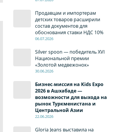
Продавцам и импортерам
детских товаров расширили
состав документов для
обоснования ставки НДС 10%
06
.0
7
.2026
Silver spoon — победитель XVI
Национальной премии
«Золотой медвежонок»
30
.0
6
.2026
Бизнес‑миссия на Kids Expo
2026 в Ашхабаде —
возможности для выхода на
рынок Туркменистана и
Центральной Азии
22
.0
6
.2026
Gloria Jeans выставила на