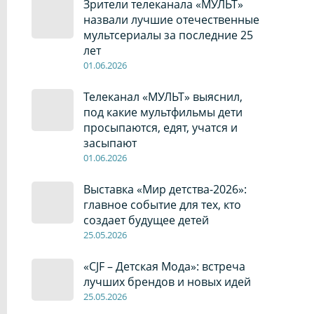
Зрители телеканала «МУЛЬТ»
назвали лучшие отечественные
мультсериалы за последние 25
лет
01
.0
6
.2026
Телеканал «МУЛЬТ» выяснил,
под какие мультфильмы дети
просыпаются, едят, учатся и
засыпают
01
.0
6
.2026
Выставка «Мир детства-2026»:
главное событие для тех, кто
создает будущее детей
2
5
.0
5
.2026
«CJF – Детская Мода»: встреча
лучших брендов и новых идей
2
5
.0
5
.2026