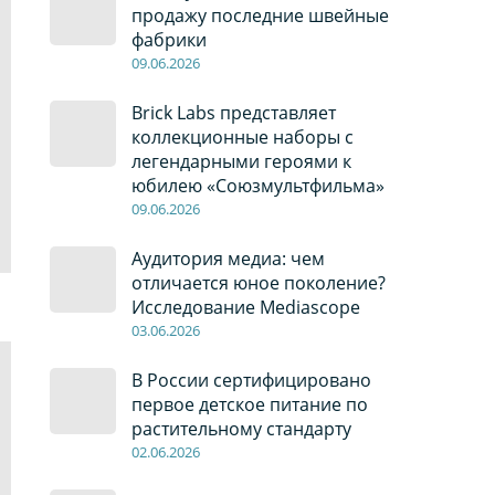
продажу последние швейные
фабрики
09
.0
6
.2026
Brick Labs представляет
коллекционные наборы с
легендарными героями к
юбилею «Союзмультфильма»
09
.0
6
.2026
Аудитория медиа: чем
отличается юное поколение?
Исследование Mediascope
03
.0
6
.2026
В России сертифицировано
первое детское питание по
растительному стандарту
02
.0
6
.2026