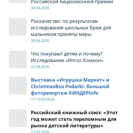
Российской лицензионной премии
30
.04
.2026
Роскачество: по результатам
исследования школьных брюк для
мальчиков приняты меры
26
.04
.2026
Что покупают детям и почему?
Исследование «Ипсос Комкон»
22
.04
.2026
Выставка «Игрушка Маркет» и
ChristmasBox Podarki: большой
фоторепортаж КИНДЕРinfo
17-19
.0
3.2026
Российский книжный союз: «Этот
год может стать переломным для
рынка детской литературы»
17
.0
3.2026