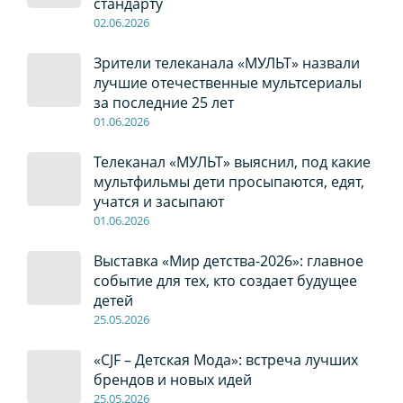
стандарту
02
.0
6
.2026
Зрители телеканала «МУЛЬТ» назвали
лучшие отечественные мультсериалы
за последние 25 лет
01
.0
6
.2026
Телеканал «МУЛЬТ» выяснил, под какие
мультфильмы дети просыпаются, едят,
учатся и засыпают
01
.0
6
.2026
Выставка «Мир детства-2026»: главное
событие для тех, кто создает будущее
детей
2
5
.0
5
.2026
«CJF – Детская Мода»: встреча лучших
брендов и новых идей
2
5
.0
5
.2026