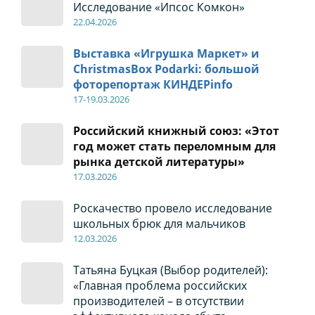
Исследование «Ипсос Комкон»
22
.04
.2026
Выставка «Игрушка Маркет» и
ChristmasBox Podarki: большой
фоторепортаж КИНДЕРinfo
17-19
.0
3.2026
Российский книжный союз: «Этот
год может стать переломным для
рынка детской литературы»
17
.0
3.2026
Роскачество провело исследование
школьных брюк для мальчиков
12
.0
3.2026
Татьяна Буцкая (Выбор родителей):
«Главная проблема российских
производителей – в отсутствии