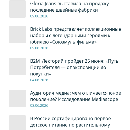
Gloria Jeans выставила на продажу
последние швейные фабрики
09
.0
6
.2026
Brick Labs представляет коллекционные
наборы с легендарными героями к
юбилею «Союзмультфильма»
09
.0
6
.2026
B2M_Лекторий пройдет 25 июня: «Путь
Потребителя — от экспозиции до
покупки»
04
.0
6
.2026
Аудитория медиа: чем отличается юное
поколение? Исследование Mediascope
03
.0
6
.2026
В России сертифицировано первое
детское питание по растительному