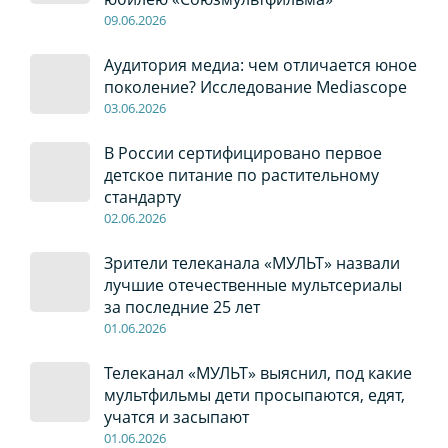
09
.0
6
.2026
Аудитория медиа: чем отличается юное
поколение? Исследование Mediascope
03
.0
6
.2026
В России сертифицировано первое
детское питание по растительному
стандарту
02
.0
6
.2026
Зрители телеканала «МУЛЬТ» назвали
лучшие отечественные мультсериалы
за последние 25 лет
01
.0
6
.2026
Телеканал «МУЛЬТ» выяснил, под какие
мультфильмы дети просыпаются, едят,
учатся и засыпают
01
.0
6
.2026