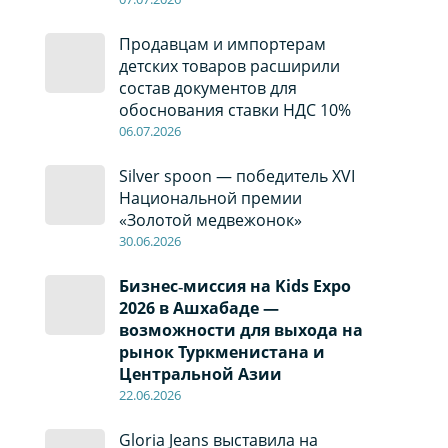
Продавцам и импортерам
детских товаров расширили
состав документов для
обоснования ставки НДС 10%
06
.0
7
.2026
Silver spoon — победитель XVI
Национальной премии
«Золотой медвежонок»
30
.0
6
.2026
Бизнес‑миссия на Kids Expo
2026 в Ашхабаде —
возможности для выхода на
рынок Туркменистана и
Центральной Азии
22
.0
6
.2026
Gloria Jeans выставила на