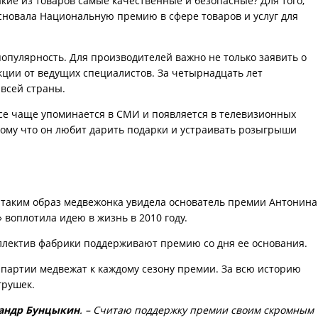
акие из товаров самые качественные и безопасные? Для того,
основала Национальную премию в сфере товаров и услуг для
опулярность. Для производителей важно не только заявить о
укции от ведущих специалистов. За четырнадцать лет
 всей страны.
се чаще упоминается в СМИ и появляется в телевизионных
тому что он любит дарить подарки и устраивать розыгрыши
 таким образ медвежонка увидела основатель премии Антонина
 воплотила идею в жизнь в 2010 году.
ллектив фабрики поддерживают премию со дня ее основания.
партии медвежат к каждому сезону премии. За всю историю
грушек.
андр Бунцыкин
. – Считаю поддержку премии своим скромным