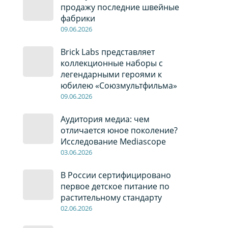
продажу последние швейные
фабрики
09
.0
6
.2026
Brick Labs представляет
коллекционные наборы с
легендарными героями к
юбилею «Союзмультфильма»
09
.0
6
.2026
Аудитория медиа: чем
отличается юное поколение?
Исследование Mediascope
03
.0
6
.2026
В России сертифицировано
первое детское питание по
растительному стандарту
02
.0
6
.2026