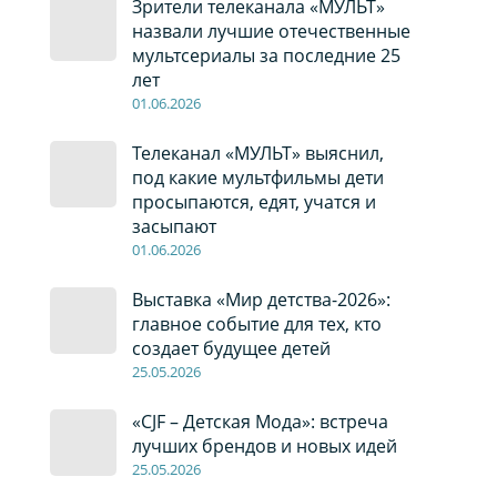
Зрители телеканала «МУЛЬТ»
назвали лучшие отечественные
мультсериалы за последние 25
лет
01
.0
6
.2026
Телеканал «МУЛЬТ» выяснил,
под какие мультфильмы дети
просыпаются, едят, учатся и
засыпают
01
.0
6
.2026
Выставка «Мир детства-2026»:
главное событие для тех, кто
создает будущее детей
2
5
.0
5
.2026
«CJF – Детская Мода»: встреча
лучших брендов и новых идей
2
5
.0
5
.2026