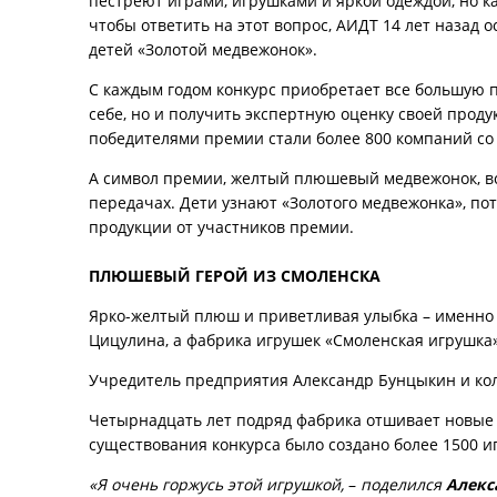
пестреют играми, игрушками и яркой одеждой, но к
чтобы ответить на этот вопрос, АИДТ 14 лет назад 
детей «Золотой медвежонок».
С каждым годом конкурс приобретает все большую п
себе, но и получить экспертную оценку своей прод
победителями премии стали более 800 компаний со
А символ премии, желтый плюшевый медвежонок, в
передачах. Дети узнают «Золотого медвежонка», по
продукции от участников премии.
ПЛЮШЕВЫЙ ГЕРОЙ ИЗ СМОЛЕНСКА
Ярко-желтый плюш и приветливая улыбка – именно
Цицулина, а фабрика игрушек «Смоленская игрушка»
Учредитель предприятия Александр Бунцыкин и ко
Четырнадцать лет подряд фабрика отшивает новые 
существования конкурса было создано более 1500 и
«Я очень горжусь этой игрушкой,
–
поделился
Алекс