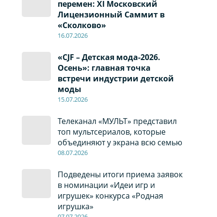
перемен: XI Московский
Лицензионный Саммит в
«Сколково»
16.07.2026
«CJF – Детская мода-2026.
Осень»: главная точка
встречи индустрии детской
моды
15.07.2026
Телеканал «МУЛЬТ» представил
топ мультсериалов, которые
объединяют у экрана всю семью
08
.0
7
.2026
Подведены итоги приема заявок
в номинации «Идеи игр и
игрушек» конкурса «Родная
игрушка»
07
.0
7
.2026