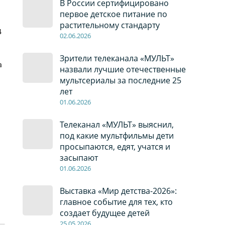
В России сертифицировано
первое детское питание по
растительному стандарту
4
02
.0
6
.2026
Зрители телеканала «МУЛЬТ»
а
назвали лучшие отечественные
мультсериалы за последние 25
лет
01
.0
6
.2026
Телеканал «МУЛЬТ» выяснил,
под какие мультфильмы дети
просыпаются, едят, учатся и
засыпают
01
.0
6
.2026
Выставка «Мир детства-2026»:
главное событие для тех, кто
создает будущее детей
2
5
.0
5
.2026