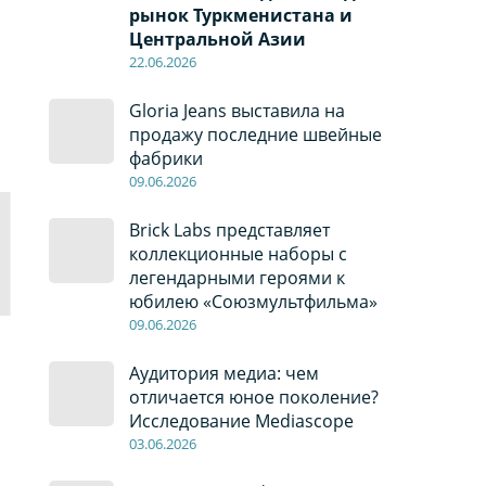
рынок Туркменистана и
Центральной Азии
22
.0
6
.2026
Gloria Jeans выставила на
продажу последние швейные
фабрики
09
.0
6
.2026
Brick Labs представляет
коллекционные наборы с
легендарными героями к
юбилею «Союзмультфильма»
09
.0
6
.2026
Аудитория медиа: чем
отличается юное поколение?
Исследование Mediascope
03
.0
6
.2026