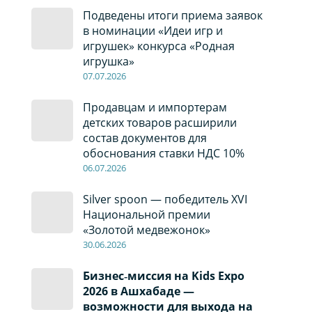
Подведены итоги приема заявок
в номинации «Идеи игр и
игрушек» конкурса «Родная
игрушка»
07
.0
7
.2026
Продавцам и импортерам
детских товаров расширили
состав документов для
обоснования ставки НДС 10%
06
.0
7
.2026
Silver spoon — победитель XVI
Национальной премии
«Золотой медвежонок»
30
.0
6
.2026
Бизнес‑миссия на Kids Expo
2026 в Ашхабаде —
возможности для выхода на