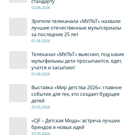
стандарту
02
.0
6
.2026
Зрители телеканала «МУЛЬТ» назвали
лучшие отечественные мультсериалы
за последние 25 лет
01
.0
6
.2026
Телеканал «МУЛЬТ» выяснил, под какие
мультфильмы дети просыпаются, едят,
учатся и засыпают
01
.0
6
.2026
Выставка «Мир детства-2026»: главное
событие для тех, кто создает будущее
детей
2
5
.0
5
.2026
«CJF – Детская Мода»: встреча лучших
брендов и новых идей
2
5
.0
5
.2026