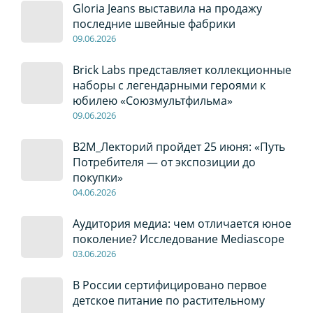
Gloria Jeans выставила на продажу
последние швейные фабрики
09
.0
6
.2026
Brick Labs представляет коллекционные
наборы с легендарными героями к
юбилею «Союзмультфильма»
09
.0
6
.2026
B2M_Лекторий пройдет 25 июня: «Путь
Потребителя — от экспозиции до
покупки»
04
.0
6
.2026
Аудитория медиа: чем отличается юное
поколение? Исследование Mediascope
03
.0
6
.2026
В России сертифицировано первое
детское питание по растительному