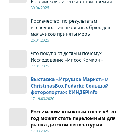
Российской лицензионной премии
30
.04
.2026
Роскачество: по результатам
исследования школьных брюк для
мальчиков приняты меры
26
.04
.2026
Что покупают детям и почему?
Исследование «Ипсос Комкон»
22
.04
.2026
Выставка «Игрушка Маркет» и
ChristmasBox Podarki: большой
фоторепортаж КИНДЕРinfo
17-19
.0
3.2026
Российский книжный союз: «Этот
год может стать переломным для
рынка детской литературы»
17
.0
3.2026