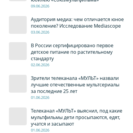
09
.0
6
.2026
Аудитория медиа: чем отличается юное
поколение? Исследование Mediascope
03
.0
6
.2026
В России сертифицировано первое
детское питание по растительному
стандарту
02
.0
6
.2026
Зрители телеканала «МУЛЬТ» назвали
лучшие отечественные мультсериалы
за последние 25 лет
01
.0
6
.2026
Телеканал «МУЛЬТ» выяснил, под какие
мультфильмы дети просыпаются, едят,
учатся и засыпают
01
.0
6
.2026