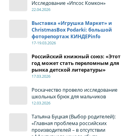
Исследование «Ипсос Комкон»
22
.04
.2026
Выставка «Игрушка Маркет» и
ChristmasBox Podarki: большой
фоторепортаж КИНДЕРinfo
17-19
.0
3.2026
Российский книжный союз: «Этот
год может стать переломным для
рынка детской литературы»
17
.0
3.2026
Роскачество провело исследование
школьных брюк для мальчиков
12
.0
3.2026
Татьяна Буцкая (Выбор родителей):
«Главная проблема российских
производителей – в отсутствии