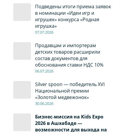
Подведены итоги приема заявок
в номинации «Идеи игр и
игрушек» конкурса «Родная
игрушка»
07
.0
7
.2026
Продавцам и импортерам
детских товаров расширили
состав документов для
обоснования ставки НДС 10%
06
.0
7
.2026
Silver spoon — победитель XVI
Национальной премии
«Золотой медвежонок»
30
.0
6
.2026
Бизнес‑миссия на Kids Expo
2026 в Ашхабаде —
возможности для выхода на