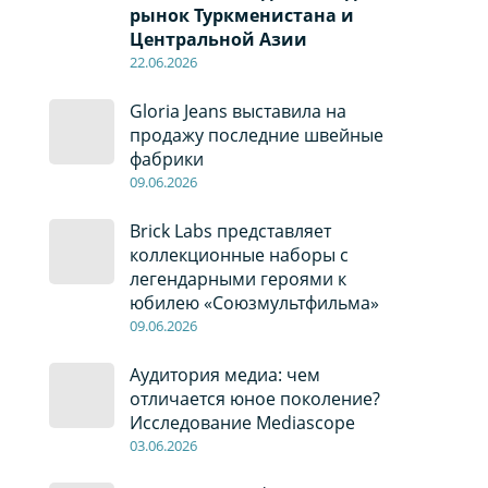
рынок Туркменистана и
Центральной Азии
22
.0
6
.2026
Gloria Jeans выставила на
продажу последние швейные
фабрики
09
.0
6
.2026
Brick Labs представляет
коллекционные наборы с
легендарными героями к
юбилею «Союзмультфильма»
09
.0
6
.2026
Аудитория медиа: чем
отличается юное поколение?
Исследование Mediascope
03
.0
6
.2026