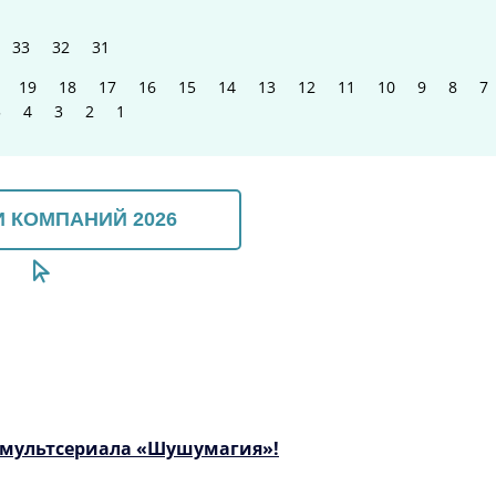
33
32
31
19
18
17
16
15
14
13
12
11
10
9
8
7
5
4
3
2
1
 КОМПАНИЙ 2026
а мультсериала «Шушумагия»!