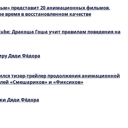
льм» представит 20 анимационных фильмов,
ое время в восстановленном качестве
tube: Дракоша Гоша учит правилам поведения на
иру Дяди Фёдора
вился тизер-трейлер продолжения анимационной
елей «Смешариков» и «Фиксиков»
аки Дяди Фёдора