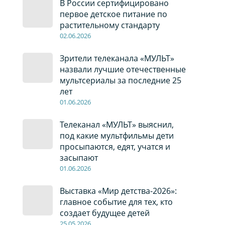
В России сертифицировано
первое детское питание по
растительному стандарту
02
.0
6
.2026
Зрители телеканала «МУЛЬТ»
назвали лучшие отечественные
мультсериалы за последние 25
лет
01
.0
6
.2026
Телеканал «МУЛЬТ» выяснил,
под какие мультфильмы дети
просыпаются, едят, учатся и
засыпают
01
.0
6
.2026
Выставка «Мир детства-2026»:
главное событие для тех, кто
создает будущее детей
2
5
.0
5
.2026