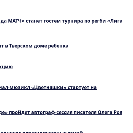
да МАТЧ» станет гостем турнира по регби «Лига
т в Тверском доме ребенка
екцию
иал-мюзикл «Цветняшки» стартует на
е» пройдет автограф-сессия писателя Олега Роя
 конкурс для многодетных семей