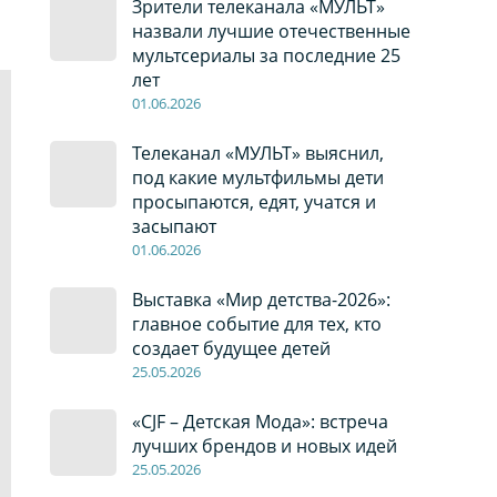
Зрители телеканала «МУЛЬТ»
назвали лучшие отечественные
мультсериалы за последние 25
лет
01
.0
6
.2026
Телеканал «МУЛЬТ» выяснил,
под какие мультфильмы дети
просыпаются, едят, учатся и
засыпают
01
.0
6
.2026
Выставка «Мир детства-2026»:
главное событие для тех, кто
создает будущее детей
2
5
.0
5
.2026
«CJF – Детская Мода»: встреча
лучших брендов и новых идей
2
5
.0
5
.2026