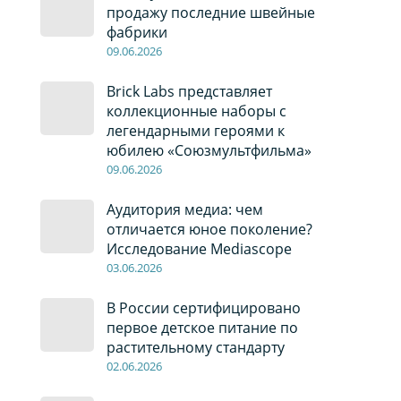
продажу последние швейные
фабрики
09
.0
6
.2026
Brick Labs представляет
коллекционные наборы с
легендарными героями к
юбилею «Союзмультфильма»
09
.0
6
.2026
Аудитория медиа: чем
отличается юное поколение?
Исследование Mediascope
03
.0
6
.2026
В России сертифицировано
первое детское питание по
растительному стандарту
02
.0
6
.2026
т