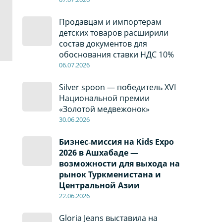
Продавцам и импортерам
детских товаров расширили
состав документов для
обоснования ставки НДС 10%
06
.0
7
.2026
Silver spoon — победитель XVI
Национальной премии
«Золотой медвежонок»
30
.0
6
.2026
Бизнес‑миссия на Kids Expo
2026 в Ашхабаде —
возможности для выхода на
рынок Туркменистана и
Центральной Азии
22
.0
6
.2026
Gloria Jeans выставила на