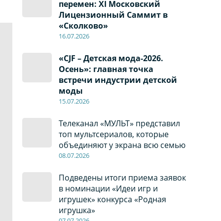
перемен: XI Московский
Лицензионный Саммит в
«Сколково»
16.07.2026
«CJF – Детская мода-2026.
Осень»: главная точка
встречи индустрии детской
моды
15.07.2026
Телеканал «МУЛЬТ» представил
топ мультсериалов, которые
объединяют у экрана всю семью
08
.0
7
.2026
Подведены итоги приема заявок
в номинации «Идеи игр и
игрушек» конкурса «Родная
игрушка»
07
.0
7
.2026