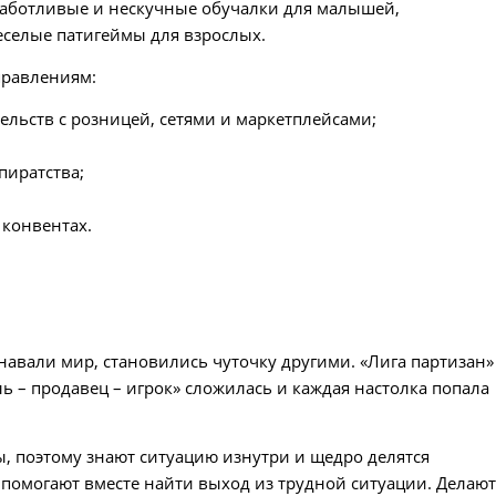
 заботливые и нескучные обучалки для малышей,
еселые патигеймы для взрослых.
правлениям:
ельств с розницей, сетями и маркетплейсами;
;
пиратства;
 конвентах.
навали мир, становились чуточку другими. «Лига партизан»
ель – продавец – игрок» сложилась и каждая настолка попала
ры, поэтому знают ситуацию изнутри и щедро делятся
помогают вместе найти выход из трудной ситуации. Делаю