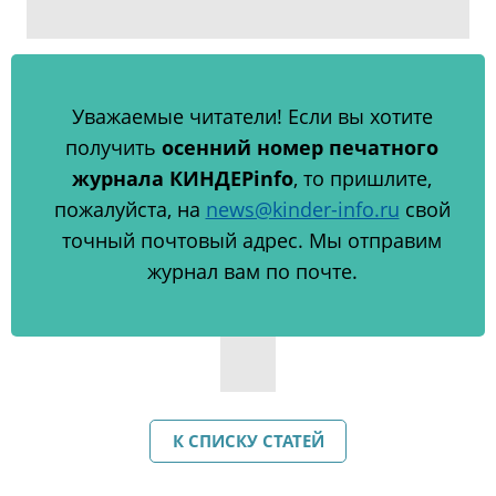
Уважаемые читатели! Если вы хотите
получить
осенний номер печатного
журнала КИНДЕРinfo
, то пришлите,
пожалуйста, на
news@kinder-info.ru
свой
точный почтовый адрес. Мы отправим
журнал вам по почте.
К СПИСКУ СТАТЕЙ