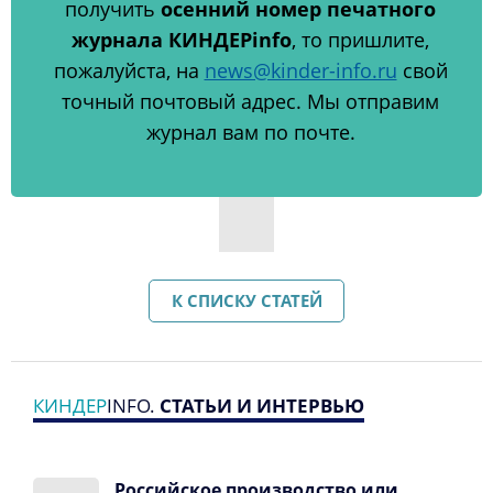
получить
осенний номер печатного
журнала КИНДЕРinfo
, то пришлите,
пожалуйста, на
news@kinder-info.ru
свой
точный почтовый адрес. Мы отправим
журнал вам по почте.
К СПИСКУ СТАТЕЙ
КИНДЕР
INFO.
СТАТЬИ И ИНТЕРВЬЮ
Российское производство или