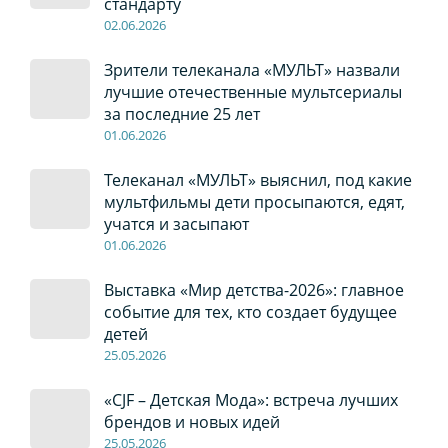
стандарту
02
.0
6
.2026
Зрители телеканала «МУЛЬТ» назвали
лучшие отечественные мультсериалы
за последние 25 лет
01
.0
6
.2026
Телеканал «МУЛЬТ» выяснил, под какие
мультфильмы дети просыпаются, едят,
учатся и засыпают
01
.0
6
.2026
Выставка «Мир детства-2026»: главное
событие для тех, кто создает будущее
детей
2
5
.0
5
.2026
«CJF – Детская Мода»: встреча лучших
брендов и новых идей
2
5
.0
5
.2026