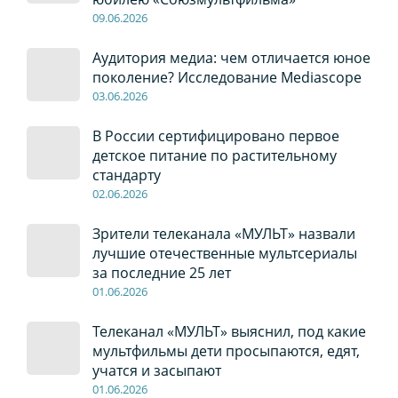
09
.0
6
.2026
Аудитория медиа: чем отличается юное
поколение? Исследование Mediascope
03
.0
6
.2026
В России сертифицировано первое
детское питание по растительному
стандарту
02
.0
6
.2026
Зрители телеканала «МУЛЬТ» назвали
лучшие отечественные мультсериалы
за последние 25 лет
01
.0
6
.2026
Телеканал «МУЛЬТ» выяснил, под какие
мультфильмы дети просыпаются, едят,
учатся и засыпают
01
.0
6
.2026