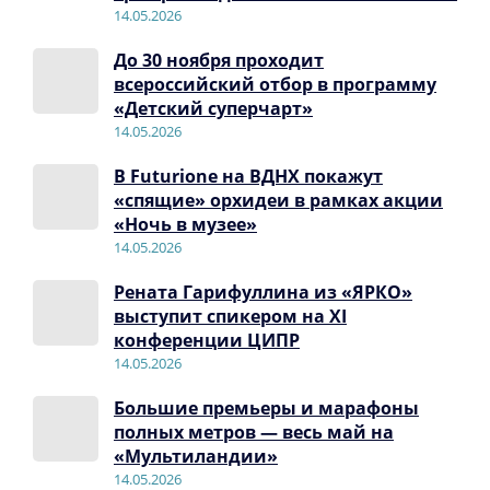
14.05.2026
До 30 ноября проходит
всероссийский отбор в программу
«Детский суперчарт»
14.05.2026
В Futurione на ВДНХ покажут
«спящие» орхидеи в рамках акции
«Ночь в музее»
14.05.2026
Рената Гарифуллина из «ЯРКО»
выступит спикером на XI
конференции ЦИПР
14.05.2026
Большие премьеры и марафоны
полных метров — весь май на
«Мультиландии»
14.05.2026