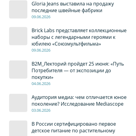
Gloria Jeans выставила на продажу
последние швейные фабрики
09
.0
6
.2026
Brick Labs представляет коллекционные
наборы с легендарными героями к
юбилею «Союзмультфильма»
09
.0
6
.2026
B2M_Лекторий пройдет 25 июня: «Путь
Потребителя — от экспозиции до
покупки»
04
.0
6
.2026
Аудитория медиа: чем отличается юное
поколение? Исследование Mediascope
03
.0
6
.2026
В России сертифицировано первое
детское питание по растительному