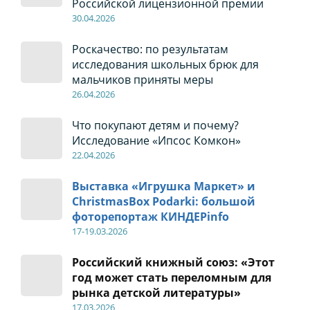
Российской лицензионной премии
30
.04
.2026
Роскачество: по результатам
исследования школьных брюк для
мальчиков приняты меры
26
.04
.2026
Что покупают детям и почему?
Исследование «Ипсос Комкон»
22
.04
.2026
Выставка «Игрушка Маркет» и
ChristmasBox Podarki: большой
фоторепортаж КИНДЕРinfo
17-19
.0
3.2026
Российский книжный союз: «Этот
год может стать переломным для
рынка детской литературы»
17
.0
3.2026